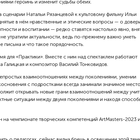
иями героинь и изменит судьбы обеих.
а сценарии Натальи Рязанцевой к культовому фильму Ильи
днятые в нём нравственные и этические вопросы — о довер
тности и воспитании — редко ставятся настолько явно, вня
не утратили актуальности, ведь по-прежнему важно уметь
ие письма и что такое порядочность.
я для «Практики». Вместе с ним над спектаклем работают
а Галицкая и композитор Василий Тонковидов.
 непростых взаимоотношениях между поколениями, умении
косновения с подростками всегда занимали значимое место
должит открывать новые грани взаимоотношений между учи
иктные ситуации между двумя поколениями и находя способ
н на чемпионате творческих компетенций ArtMasters-2023 
ить о педагогах, сейчас видна брешь в освещении этой тем