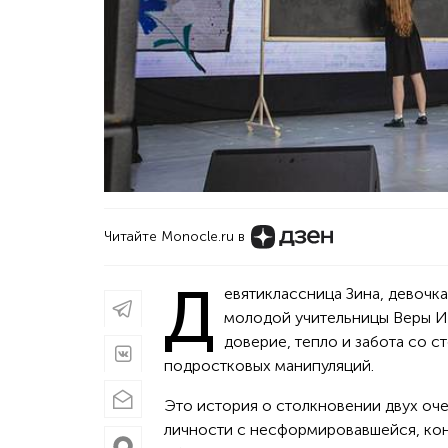
Читайте Monocle.ru в
Д
евятиклассница Зина, девочка
молодой учительницы Веры Ив
доверие, тепло и забота со 
подростковых манипуляций.
Это история о столкновении двух оче
личности с несформировавшейся, ко