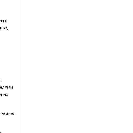
ии и
тно,
.
телями
ы их
и вошёл
ы.