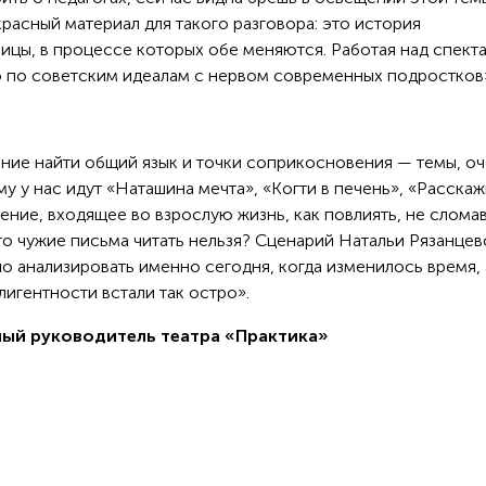
асный материал для такого разговора: это история
ицы, в процессе которых обе меняются. Работая над спект
 по советским идеалам с нервом современных подростков
ие найти общий язык и точки соприкосновения — темы, о
у у нас идут «Наташина мечта», «Когти в печень», «Расска
ение, входящее во взрослую жизнь, как повлиять, не сломав
то чужие письма читать нельзя? Сценарий Натальи Рязанцев
о анализировать именно сегодня, когда изменилось время, 
лигентности встали так остро».
ный руководитель театра «Практика»