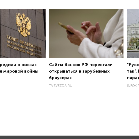
редили о рисках
Сайты банков РФ перестали
"Рус
я мировой войны
открываться в зарубежных
так"
браузерах
пара
TVZVEZDA.RU
INFOX.