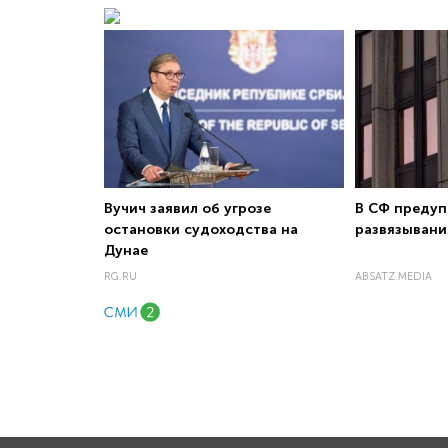
Вучич заявил об угрозе
В СФ предуп
остановки судоходства на
развязывани
Дунае
RG.RU
ABSATZ.MEDIA