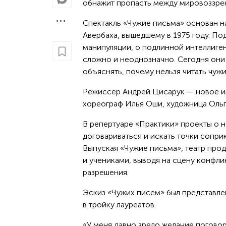
обнажит пропасть между мировоззрен
Спектакль «Чужие письма» основан н
Авербаха, вышедшему в 1975 году. По
манипуляции, о подлинной интеллиген
сложно и неоднозначно. Сегодня они 
объяснять, почему нельзя читать чуж
Режиссёр Андрей Цисарук — новое им
хореограф Илья Оши, художница Ольг
В репертуаре «Практики» проекты о
договариваться и искать точки сопри
Выпуская «Чужие письма», театр про
и учениками, выводя на сцену конфл
разрешения.
Эскиз «Чужих писем» был представле
в тройку лауреатов.
«У меня давно зрело желание поговор