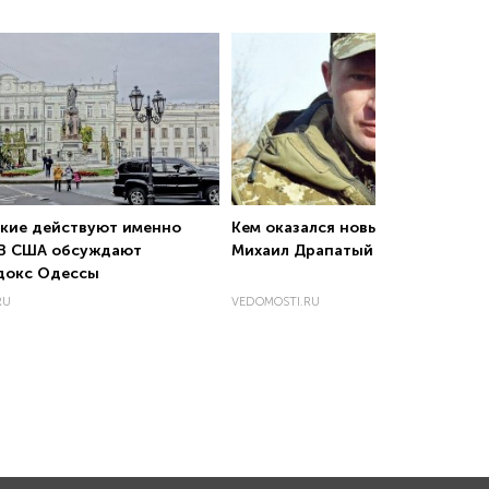
ские действуют именно
Кем оказался новый главком ВС
. В США обсуждают
Михаил Драпатый
докс Одессы
RU
VEDOMOSTI.RU