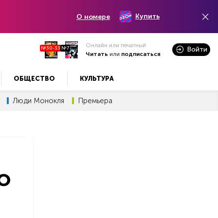
Купить
О номере
Онлайн или печатный
№30-33
№7
Войти
Читать
или
подписаться
ОБЩЕСТВО
КУЛЬТУРА
Люди Монокля
Премьера
о