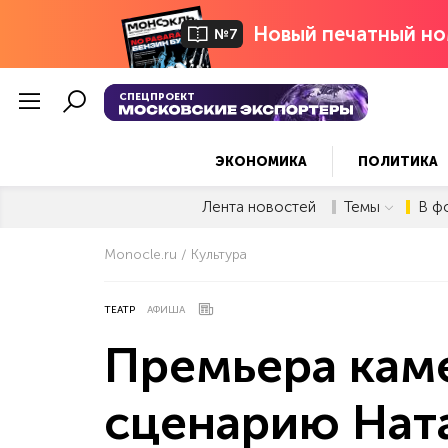
Новый печатный но
№7
СПЕЦПРОЕКТ
ЭКОНОМИКА
ПОЛИТИКА
Лента новостей
Темы
В ф
Monocle.ru
Культура
ТЕАТР
АФИША
Премьера каме
сценарию Нат