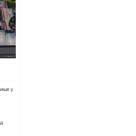
С-СЛУЖБОЙ
жище у
т
ой