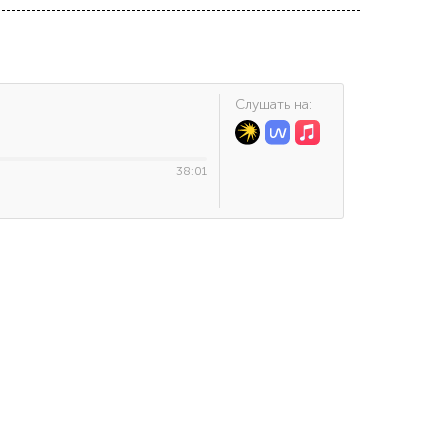
Cлушать на:
38:01