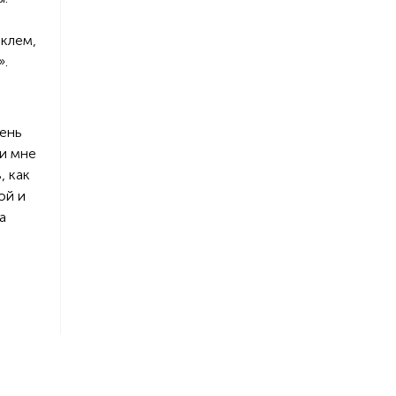
аклем,
».
чень
жи мне
, как
ой и
а