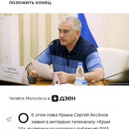
положить конец.
T.ME/AKSENOV82
Читайте Monocle.ru в
О
б этом глава Крыма Сергей Аксёнов
заявил в интервью телеканалу «Крым
24», выдержки из которого публикует РИА