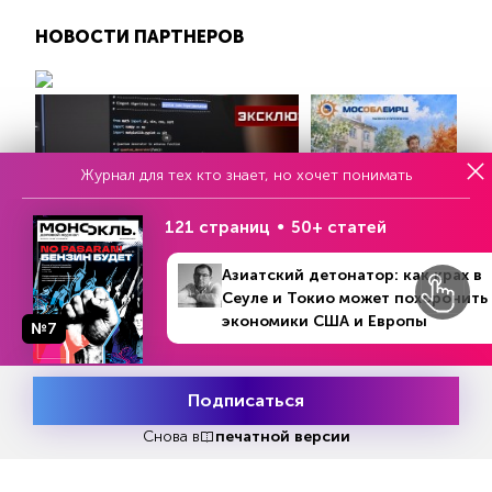
НОВОСТИ ПАРТНЕРОВ
Журнал для тех кто знает, но хочет понимать
121 страниц
50+ статей
Азиатский детонатор: как крах в
Эксперт назвал истинную
Электронный и бумажн
Сеуле и Токио может похоронить
причину «побега» ИИ
в чем разница
экономики США и Европы
№7
TVZVEZDA.RU
RIAMO.RU
Подписаться
Месяц подписки
Попробовать
бесплатно
Снова в
печатной версии