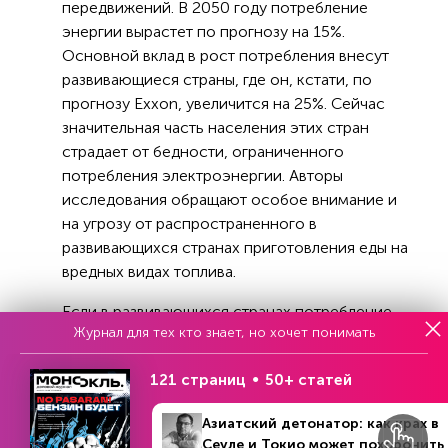
передвижений. В 2050 году потребление
энергии вырастет по прогнозу на 15%.
Основной вклад в рост потребления внесут
развивающиеся страны, где он, кстати, по
прогнозу Exxon, увеличится на 25%. Сейчас
значительная часть населения этих стран
страдает от бедности, ограниченного
потребления электроэнергии. Авторы
исследования обращают особое внимание и
на угрозу от распространенного в
развивающихся странах приготовления еды на
вредных видах топлива.
Если в развивающихся странах потребление
Журнал для тех кто знает, но хочет понимать
энергии в ближайшие годы будет расти, то в
развитых к середине века оно снизится на 10%
121 страниц
50+ статей
не из-за того, что жители этих стран станут
аскетами, а по причине повышения
Азиатский детонатор: как крах в
эффективности.
Сеуле и Токио может похоронить