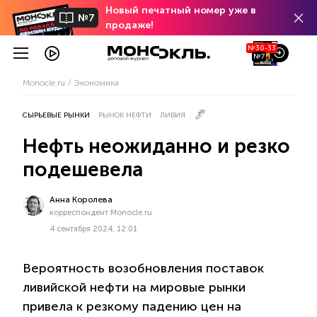
Новый печатный номер уже в
№7
продаже!
№30-33
№7
Monocle.ru
Экономика
СЫРЬЕВЫЕ РЫНКИ
РЫНОК НЕФТИ
ЛИВИЯ
Нефть неожиданно и резко
подешевела
Анна Королева
корреспондент Monocle.ru
4 сентября 2024, 12:01
Вероятность возобновления поставок
ливийской нефти на мировые рынки
привела к резкому падению цен на