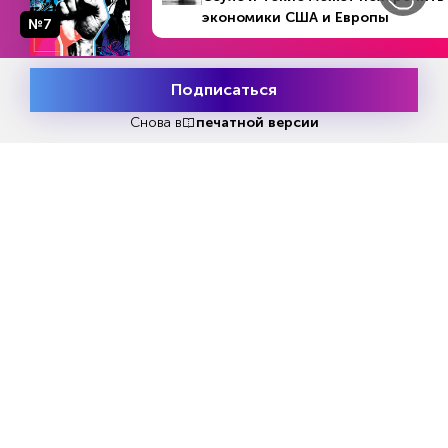
экономики США и Европы
№7
Авторы исследования также утверждают, что
рост популярности электромобилей не снизит
Подписаться
спрос на углеводороды.
Месяц подписки
Попробовать
бесплатно
Снова в
печатной версии
«Многие люди не понимают, что
использование нефти для производства
бензина совсем небольшое»,- говорится в
исследовании Exxon.
Львиная доля нефти и газа идет на нужды
экономики в целом и особенно
промышленного производства, а также
потребляется транспортом.
«Все эти виды деятельности необходимы для
современной жизни,- подчеркивается в
исследовании.- Они позволяют экономикам
развивающихся стран расти».