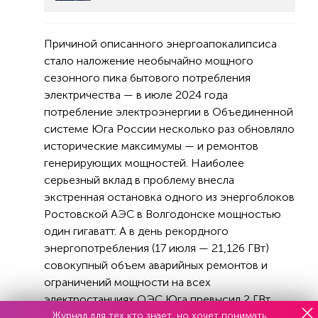
Причиной описанного энергоапокалипсиса
стало наложение необычайно мощного
сезонного пика бытового потребления
электричества — в июле 2024 года
потребление электроэнергии в Объединенной
системе Юга России несколько раз обновляло
исторические максимумы — и ремонтов
генерирующих мощностей. Наиболее
серьезный вклад в проблему внесла
экстренная остановка одного из энергоблоков
Ростовской АЭС в Волгодонске мощностью
один гигаватт. А в день рекордного
энергопотребления (17 июля — 21,126 ГВт)
совокупный объем аварийных ремонтов и
ограничений мощности на всех
электростанциях ОЭС Юга превысил 2 ГВт.
Журнал для тех кто знает, но хочет понимать
Именно этого запаса мощности и не хватило