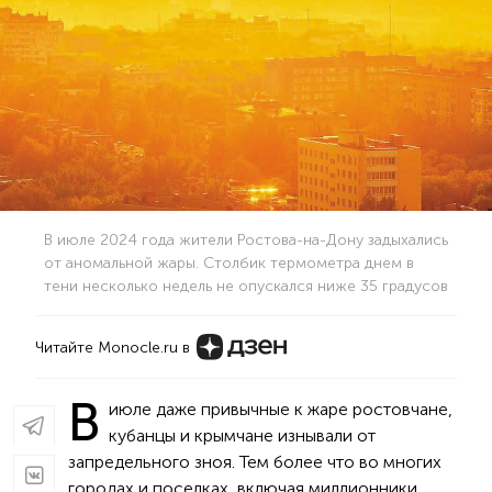
В июле 2024 года жители Ростова-на-Дону задыхались
от аномальной жары. Столбик термометра днем в
тени несколько недель не опускался ниже 35 градусов
Читайте Monocle.ru в
В
июле даже привычные к жаре ростовчане,
кубанцы и крымчане изнывали от
запредельного зноя. Тем более что во многих
городах и поселках, включая миллионники