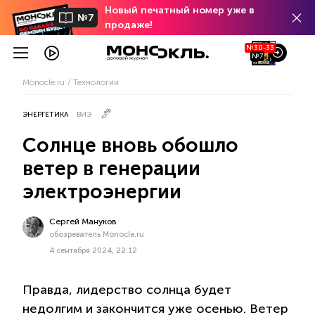
Новый печатный номер уже в
№7
продаже!
№30-33
№7
Monocle.ru
Технологии
ЭНЕРГЕТИКА
ВИЭ
Солнце вновь обошло
ветер в генерации
электроэнергии
Сергей Мануков
обозреватель Monocle.ru
4 сентября 2024, 22:12
Правда, лидерство солнца будет
недолгим и закончится уже осенью. Ветер