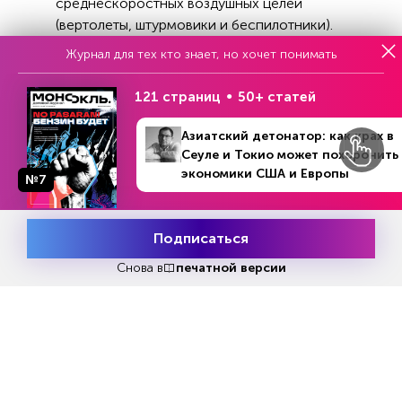
среднескоростных воздушных целей
(вертолеты, штурмовики и беспилотники).
Минобороны России регулярно отчитывается
Журнал для тех кто знает, но хочет понимать
об уничтожении экипажами российских
вертолетов западной бронетехники
121 страниц
50+ статей
Вооруженных сил Украины с помощью этого
боеприпаса. Как отмечают эксперты,
Азиатский детонатор: как крах в
благодаря тандемной боевой части ракета
Сеуле и Токио может похоронить
экономики США и Европы
способна уничтожить практически любой
№7
западный танк.
Подписаться
Месяц подписки
Попробовать
бесплатно
Снова в
печатной версии
Реклама
Читать
или
подписаться
№33
Первый месяц бесплатно