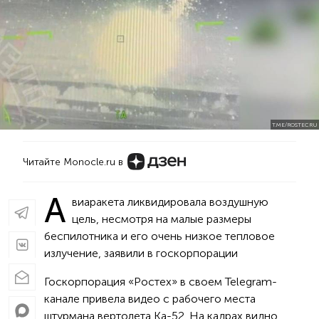
T.ME/ROSTECRU
Читайте Monocle.ru в
А
виаракета ликвидировала воздушную
цель, несмотря на малые размеры
беспилотника и его очень низкое тепловое
излучение, заявили в госкорпорации
Госкорпорация «Ростех» в своем Telegram-
канале привела видео с рабочего места
штурмана вертолета Ка-52. На кадрах видно,