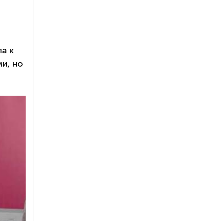
а к
и, но