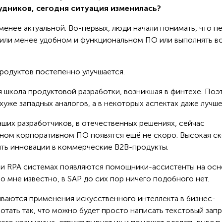
дников, сегодня ситуация изменилась?
 менее актуальной. Во-первых, люди начали понимать, что п
е или менее удобном и функциональном ПО или выполнять в
продуктов постепенно улучшается.
ая школа продуктовой разработки, возникшая в финтехе. По
хуже западных аналогов, а в некоторых аспектах даже лучше
аших разработчиков, в отечественных решениях, сейчас
дном корпоративном ПО появятся ещё не скоро. Высокая с
ять инновации в коммерческие B2B-продукты.
BI и RPA системах появляются помощники-ассистенты на ос
о мне известно, в SAP до сих пор ничего подобного нет.
ываются применения искусственного интеллекта в бизнес-
аботать так, что можно будет просто написать текстовый запр