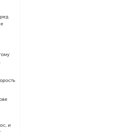
еред
се
этому
.
корость
нове
ос, и