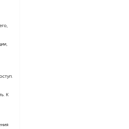
его,
ции,
оступ.
ь. К
ения