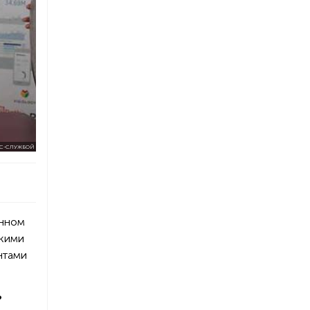
С-СЛУЖБОЙ
енном
скими
нтами
?