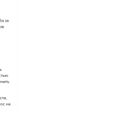
ба за
ов
ь
стью.
енить
сти,
рос на