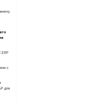
замену
его
ия
С:ERP
язи с
и
AP для