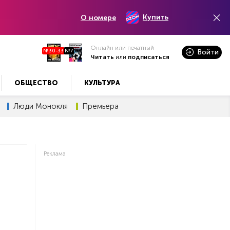
Купить
О номере
Онлайн или печатный
№30-33
№7
Войти
Читать
или
подписаться
ОБЩЕСТВО
КУЛЬТУРА
Люди Монокля
Премьера
Реклама