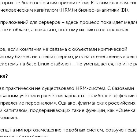
торых не было основным приоритетом. К таким классам си
человеческим капиталом (HRM) и бизнес-аналитики (BI).
 приложений для серверов – здесь процесс пока идет медл
 не в облаке, а локально, поэтому их никто не отключал
нов, если компания не связана с объектами критической
тому бизнес не спешит переходить на отечественные реше
стемы на базе Linux стабилен – не уменьшается, но и не ра
ке?
зад практически не существовало HRM-систем. С базовыми
ванным учётом и расчётом зарплаты – наиболее эффектив
 управление персоналом». Однако, флагманских российских
 капиталом, поддерживающих такие функции, как «Оценка 
оявились.
тренд на импортозамещение подобных систем, созвучен ещё