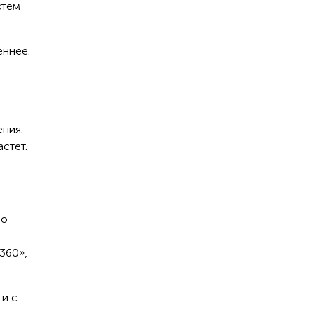
стем
еннее.
ния.
стет.
но
360»,
 и с