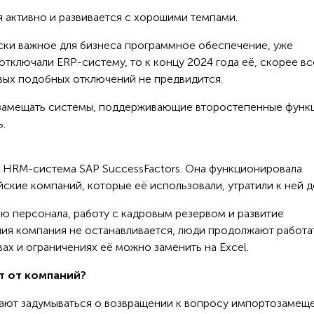
активно и развивается с хорошими темпами.
ски важное для бизнеса программное обеспечение, уже
 отключали ERP-систему, то к концу 2024 года её, скорее вс
овых подобных отключений не предвидится.
 замещать системы, поддерживающие второстепенные функ
.
 HRM-система SAP SuccessFactors. Она функционировала
йские компаний, которые её использовали, утратили к ней д
ю персонала, работу с кадровым резервом и развитие
ия компания не останавливается, люди продолжают работат
ах и ограничениях её можно заменить на Excel.
т от компаний?
нают задумываться о возвращении к вопросу импортозамещ