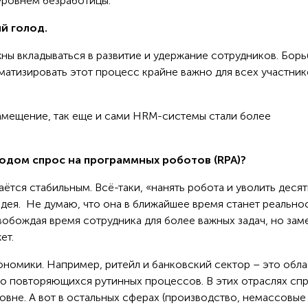
уровнем безработицы.
й голод.
жны вкладываться в развитие и удержание сотрудников. Борь
матизировать этот процесс крайне важно для всех участник
амещение, так еще и сами HRM-системы стали более
олодом спрос на программных роботов (RPA)?
таётся стабильным. Всё-таки, «нанять робота и уволить десят
дея. Не думаю, что она в ближайшее время станет реально
вобождая время сотрудника для более важных задач, но зам
ет.
ономики. Например, ритейл и банковский сектор – это обла
во повторяющихся рутинных процессов. В этих отраслях сп
вне. А вот в остальных сферах (производство, немассовые