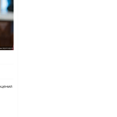
M/RSPP.RSPP
оценил