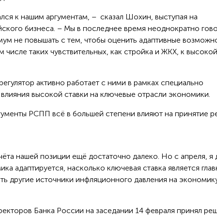
лся к нашим аргументам, – сказал Шохин, выступая на
кого бизнеса. – Мы в последнее время неоднократно гов
имум не повышать с тем, чтобы оценить адаптивные возможн
 числе таких чувствительных, как стройка и ЖКХ, к высоко
 регулятор активно работает с ними в рамках специально
 влияния высокой ставки на ключевые отрасли экономики.
ргументы РСПП всё в большей степени влияют на принятие 
чёта нашей позиции ещё достаточно далеко. Но с апреля, я
ика адаптируется, насколько ключевая ставка является гла
ть другие источники инфляционного давления на экономику
иректоров Банка России на заседании 14 февраля принял ре