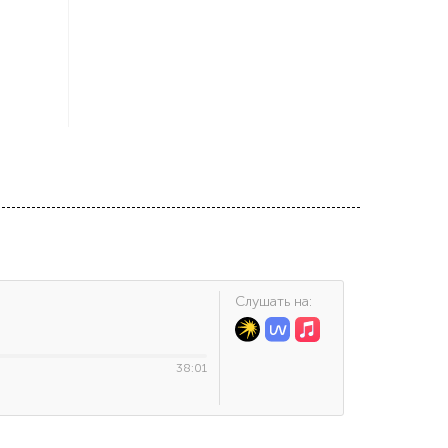
Cлушать на:
38:01