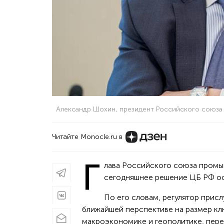
Александр Шохин, президент Российского союз
Читайте Monocle.ru в
Г
лава Российского союза промы
сегодняшнее решение ЦБ РФ ос
По его словам, регулятор прис
ближайшей перспективе на размер кл
макроэкономике и геополитике, пере