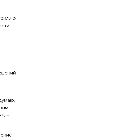
орили о
ости
й
решений
 думаю,
вным
», –
шение