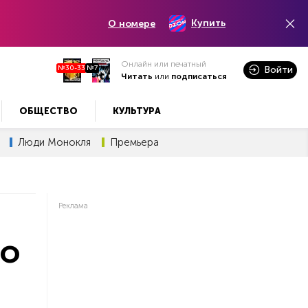
Купить
О номере
Онлайн или печатный
№30-33
№7
Войти
Читать
или
подписаться
ОБЩЕСТВО
КУЛЬТУРА
Люди Монокля
Премьера
Реклама
по