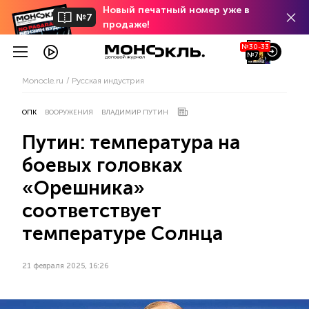
Новый печатный номер уже в
№7
продаже!
№30-33
№7
Monocle.ru
Русская индустрия
ОПК
ВООРУЖЕНИЯ
ВЛАДИМИР ПУТИН
Путин: температура на
боевых головках
«Орешника»
соответствует
температуре Солнца
21 февраля 2025, 16:26