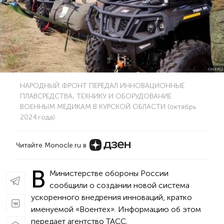
ONF.RU
НАРОДНЫЙ ФРОНТ ПЕРЕДАЛ ИННОВАЦИОННЫЕ
ПЛАВСРЕДСТВА, ТЕХНИКУ И ОБОРУДОВАНИЕ
ВОЕННЫМ МЕДИКАМ В КУРСКОЙ ОБЛАСТИ (октябрь
2024 года)
Читайте Monocle.ru в
В
Министерстве обороны России
сообщили о создании новой система
ускоренного внедрения инноваций, кратко
именуемой «Воентех». Информацию об этом
передает агентство ТАСС.