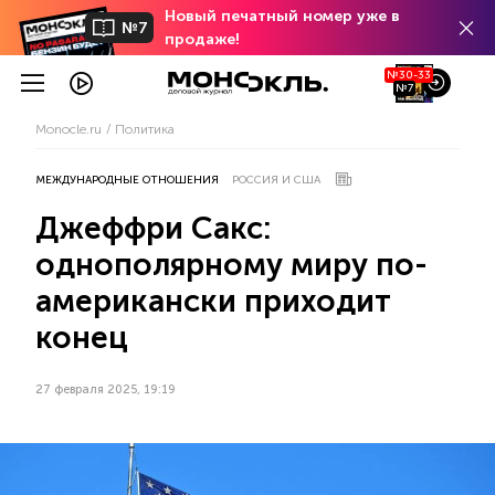
Новый печатный номер уже в
№7
продаже!
№30-33
№7
Monocle.ru
Политика
МЕЖДУНАРОДНЫЕ ОТНОШЕНИЯ
РОССИЯ И США
Джеффри Сакс:
однополярному миру по-
американски приходит
конец
27 февраля 2025, 19:19