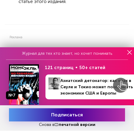
статье этого издания.
Реклама
Журнал для тех кто знает, но хочет понимать
Читать
или
подписаться
№33
Первый месяц бесплатно
121 страниц
50+ статей
Азиатский детонатор: как крах в
Сеуле и Токио может похоронить
ЧИТАЙТЕ ТАКЖЕ
экономики США и Европы
№7
Подписаться
Месяц подписки
НОВОСТИ ПАРТНЕРОВ
Попробовать
бесплатно
Снова в
печатной версии