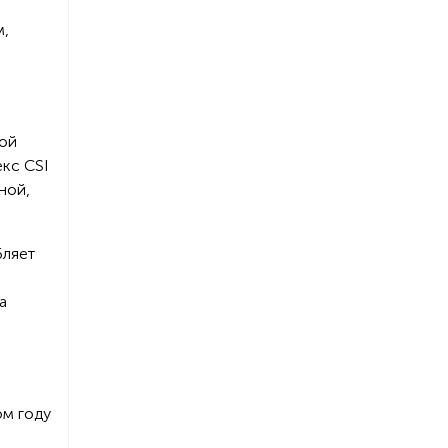
м,
кой
екс CSI
ной,
бляет
а
ом году