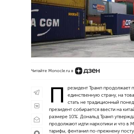
Читайте Monocle.ru в
П
резидент Трамп продолжает п
единственную страну, на тов
стать не традиционный понед
президент собирается ввести на кита
размере 10%. Дональд Трамп утвержда
продолжают идти наркотики и что в М
тарифы, фентанил по-прежнему посту