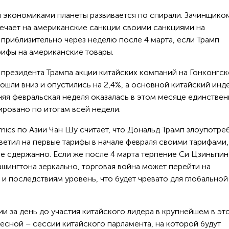
и экономиками планеты развивается по спирали. Зачинщико
ечает на американские санкции своими санкциями на
о приблизительно через неделю после 4 марта, если Трамп
рифы на американские товары.
президента Трампа акции китайских компаний на Гонконгс
ошли вниз и опустились на 2,4%, а основной китайский инд
дняя февральская неделя оказалась в этом месяце единствен
ировано по итогам всей недели.
ics по Азии Чан Шу считает, что Дональд Трамп злоупотре
ветил на первые тарифы в начале февраля своими тарифами,
ре сдержанно. Если же после 4 марта терпение Си Цзиньпин
Вашингтона зеркально, торговая война может перейти на
 и последствиям уровень, что будет чревато для глобальной
и за день до участия китайского лидера в крупнейшем в эт
сной – сессии китайского парламента, на которой будут