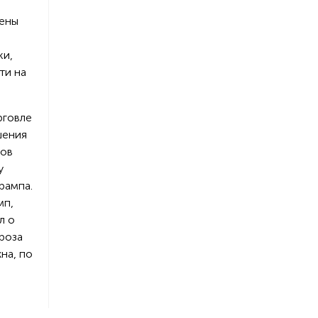
дены
ки,
ти на
рговле
шения
сов
у
рампа.
мп,
л о
роза
на, по