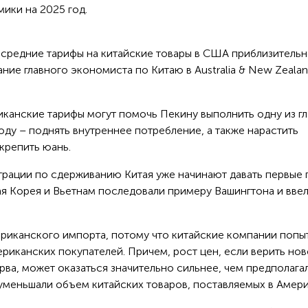
мики на 2025 год.
средние тарифы на китайские товары в США приблизительн
ние главного экономиста по Китаю в Australia & New Zeala
риканские тарифы могут помочь Пекину выполнить одну из г
году – поднять внутреннее потребление, а также нарастить
укрепить юань.
рации по сдерживанию Китая уже начинают давать первые
ая Корея и Вьетнам последовали примеру Вашингтона и вве
ериканского импорта, потому что китайские компании попы
риканских покупателей. Причем, рост цен, если верить но
а, может оказаться значительно сильнее, чем предполага
уменьшали объем китайских товаров, поставляемых в Амери