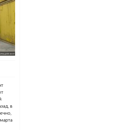
РАЦИЯ КНР
нт
ет
й
зад, в
ечно,
 марта