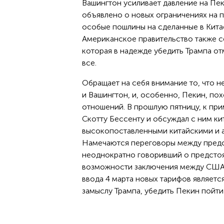
Вашингтон усиливает давление на Пек
объявлено о новых ограничениях на 
особые пошлины на сделанные в Китае
Американское правительство также се
которая в надежде убедить Трампа от
все.
Обращает на себя внимание то, что н
и Вашингтон, и, особенно, Пекин, по
отношений. В прошлую пятницу, к пр
Скотту Бессенту и обсуждал с ним к
высокопоставленными китайскими и 
Намечаются переговоры между предст
неоднократно говоривший о предстоя
возможности заключения между США и
ввода 4 марта новых тарифов являетс
замыслу Трампа, убедить Пекин пойти 