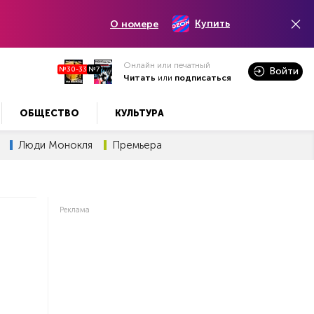
Купить
О номере
Онлайн или печатный
№30-33
№7
Войти
Читать
или
подписаться
ОБЩЕСТВО
КУЛЬТУРА
Люди Монокля
Премьера
Реклама