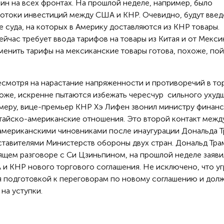
ин на всех фронтах. На прошлой неделе, например, было
потоки инвестиций между США и КНР. Очевидно, будут вве
 суда, на которых в Америку доставляются из КНР товары.
йчас требует ввода тарифов на товары из Китая и от Мекси
менить тарифы на мексиканские товары готова, похоже, пой
есмотря на нарастание напряженности и противоречий в то
хоже, искренне пытаются избежать чересчур сильного ухуд
имеру, вице-премьер КНР Хэ Лифен звонил министру финан
итайско-американские отношения. Это второй контакт межд
американскими чиновниками после инаугурации Дональда Т
авителями Министерств обороны двух стран. Дональд Тра
щем разговоре с Си Цзиньпином, на прошлой неделе заяви
 КНР нового торгового соглашения. Не исключено, что уг
я подготовкой к переговорам по новому соглашению и долж
на уступки.