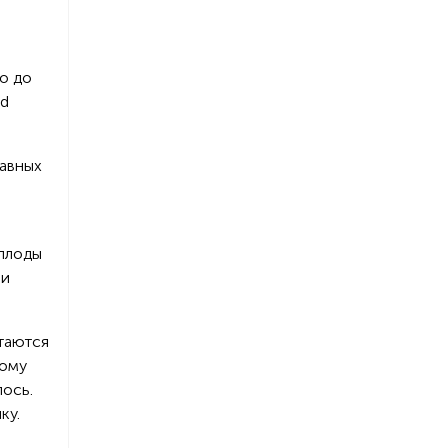
о до
nd
лавных
 плоды
ли
таются
вому
лось.
ку.