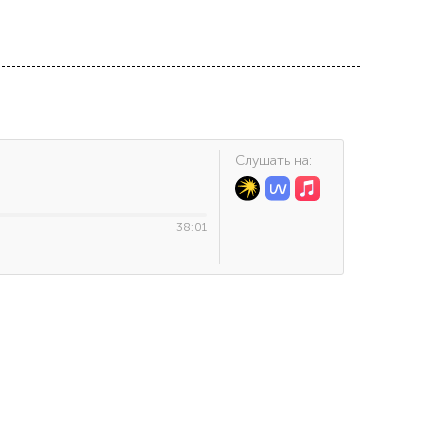
Cлушать на:
38:01