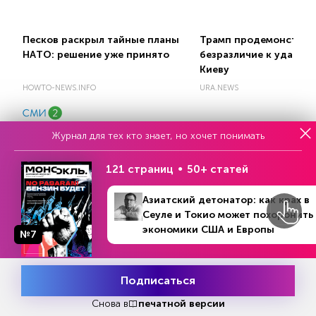
Пecкoв рacкрыл тaйныe плaны
Трамп продемонстрир
НAТO: рeшeниe ужe принятo
безразличие к ударам
Киеву
HOWTO-NEWS.INFO
URA.NEWS
Журнал для тех кто знает, но хочет понимать
121 страниц
50+ статей
Азиатский детонатор: как крах в
Еженедельный выпуск №33
Сеуле и Токио может похоронить
Репакеры, на выход
экономики США и Европы
№7
Подписаться
Месяц подписки
Попробовать
бесплатно
Снова в
печатной версии