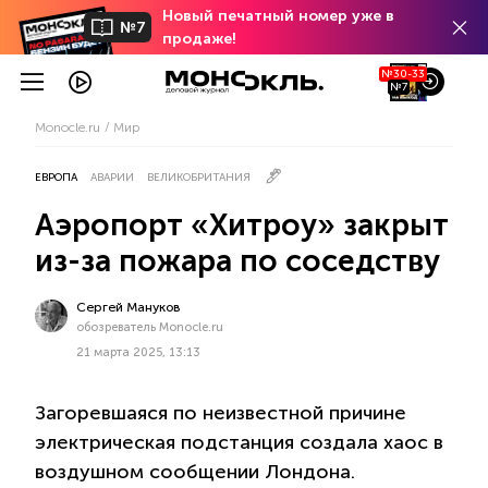
Новый печатный номер уже в
№7
продаже!
№30-33
№7
Monocle.ru
Мир
ЕВРОПА
АВАРИИ
ВЕЛИКОБРИТАНИЯ
Аэропорт «Хитроу» закрыт
из-за пожара по соседству
Сергей Мануков
обозреватель Monocle.ru
21 марта 2025, 13:13
Загоревшаяся по неизвестной причине
электрическая подстанция создала хаос в
воздушном сообщении Лондона.