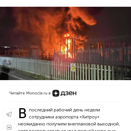
CNN
Читайте Monocle.ru в
В
последний рабочий день недели
сотрудники аэропорта «Хитроу»
неожиданно получили внеплановой выходной,
хотя воспользоваться им в полной мере они