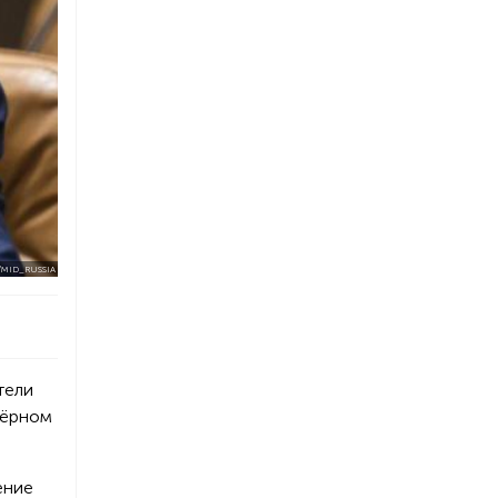
/MID_RUSSIA
тели
Чёрном
ение