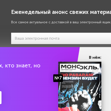
Еженедельный анонс свежих материа
Все самое актуальное с доставкой в ваш электронный ящик
Я даю своё
согласие на обработку моих персональны
В нём:
, кто знает, но
№7
ия
Издатель