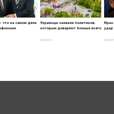
: что на самом деле
Украинцы назвали политиков,
Иран 
лефонным
которым доверяют больше всего
удар
NEWS.RU
OURNE