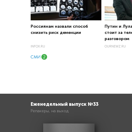
Россиянам назвали способ
Путин и Лула
снизить риск деменции
стоит за те
разговором
INFOX.RU
OURNEWZ.RU
Еженедельный выпуск №33
Репакеры, на выход