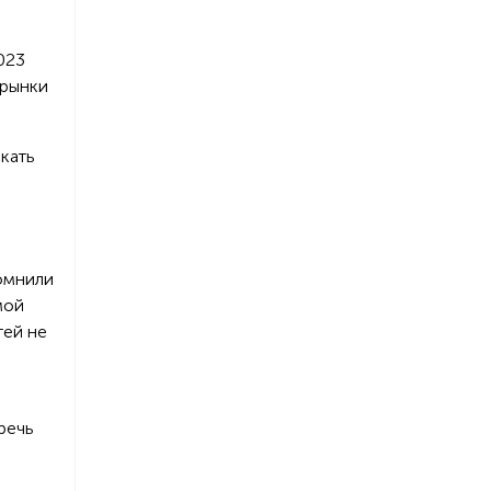
023
 рынки
кать
омнили
мой
тей не
речь