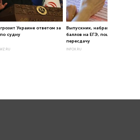
грозит Украине ответом за
Выпускник, набравший 99
 по судну
баллов на ЕГЭ, пошел на
пересдачу
WZ.RU
INFOX.RU