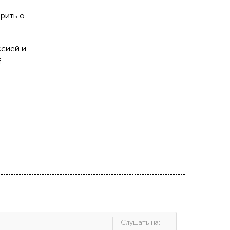
орить о
ссией и
й
Cлушать на: