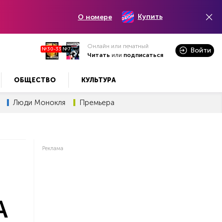
Купить
О номере
Онлайн или печатный
№30-33
№7
Войти
Читать
или
подписаться
ОБЩЕСТВО
КУЛЬТУРА
Люди Монокля
Премьера
Реклама
А