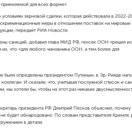
 приемлемой для всех форме».
по условиям зерновой сделки, которая действовала в 2022-2
искриминационные меры в отношении поставок на мировые
укции, передаёт РИА Новости.
мены санкций, добавил глава МИД РФ, генсек ООН «решил ис
я их, что «для любого чиновника ООН, а тем более для
ые были определены президентом Путиным, в Эр-Рияде нап
коллегам. И сказали, что, учитывая послужной список и са
и, мы хотели бы, чтобы на этот раз никаких двусмысленнос
екретарь президента РФ Дмитрий Песков объяснил, почему
не будет обнародовано. По словам представителя Кремля, 
гружением в детали.