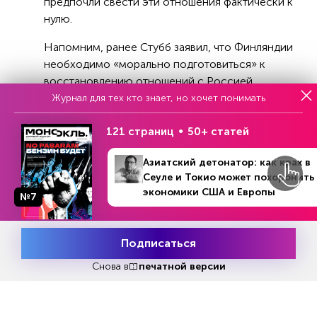
предпочли свести эти отношения фактически к
нулю.
Напомним, ранее Стубб заявил, что Финляндии
необходимо «морально подготовиться» к
восстановлению отношений с Россией.
Журнал для тех кто знает, но хочет понимать
121 страниц
50+ статей
Азиатский детонатор: как крах в
Реклама
Сеуле и Токио может похоронить
экономики США и Европы
№7
Читать
или
подписаться
№33
Первый месяц бесплатно
Подписаться
Месяц подписки
Попробовать
бесплатно
Снова в
печатной версии
ЧИТАЙТЕ ТАКЖЕ