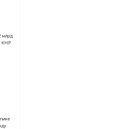
2 млрд
о КНР
 пике
оду