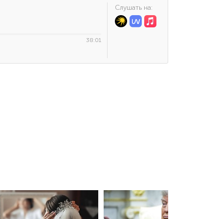
Cлушать на:
38:01