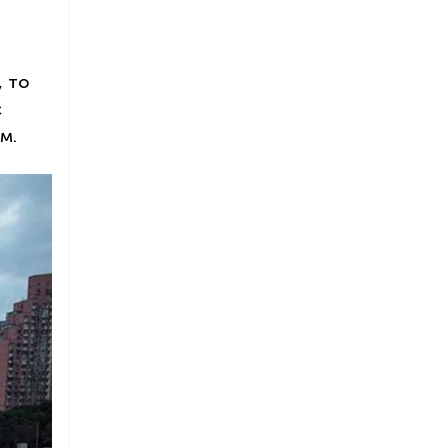
, то
с
м.