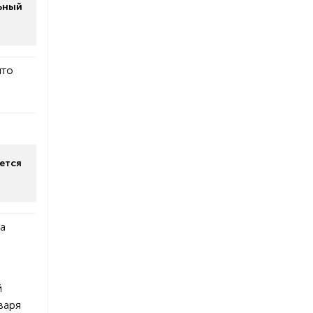
ьный
что
ется
на
й
варя