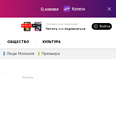
Купить
О номере
Онлайн или печатный
№30-33
№7
Войти
Читать
или
подписаться
ОБЩЕСТВО
КУЛЬТУРА
Люди Монокля
Премьера
Реклама