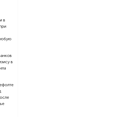
и в
при
 любую
банков
изису в
ила
дефолте
д
После
лье