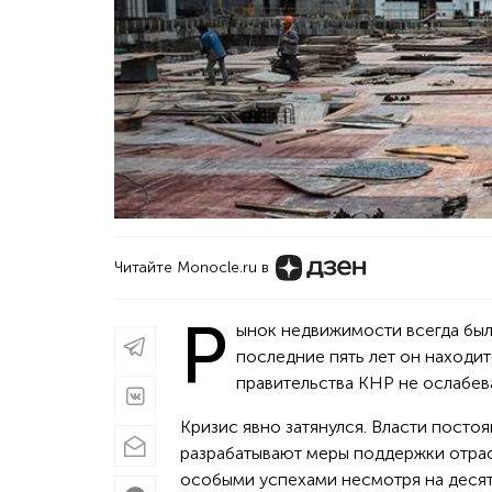
Читайте Monocle.ru в
Р
ынок недвижимости всегда бы
последние пять лет он находит
правительства КНР не ослабева
Кризис явно затянулся. Власти посто
разрабатывают меры поддержки отрас
особыми успехами несмотря на десят