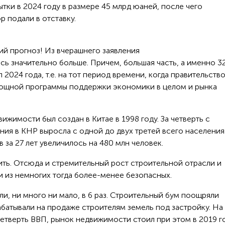
ытки в 2024 году в размере 45 млрд юаней, после чего
р подали в отставку.
ий прогноз! Из вчерашнего заявления
ись значительно больше. Причем, большая часть, а именно 3
2024 года, т.е. на тот период времени, когда правительств
ощной программы поддержки экономики в целом и рынка
имости был создан в Китае в 1998 году. За четверть с
ния в КНР выросла с одной до двух третей всего населения
 за 27 лет увеличилось на 480 млн человек.
ить. Отсюда и стремительный рост строительной отрасли и
ни из немногих тогда более-менее безопасных.
ли, ни много ни мало, в 6 раз. Строительный бум поощряли
батывали на продаже строителям земель под застройку. На
етверть ВВП, рынок недвижимости стоил при этом в 2019 г