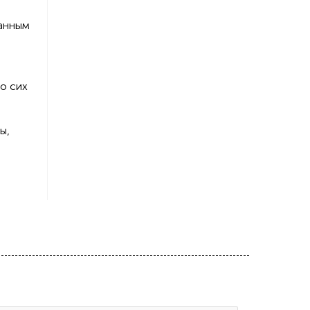
данным
о сих
ы,