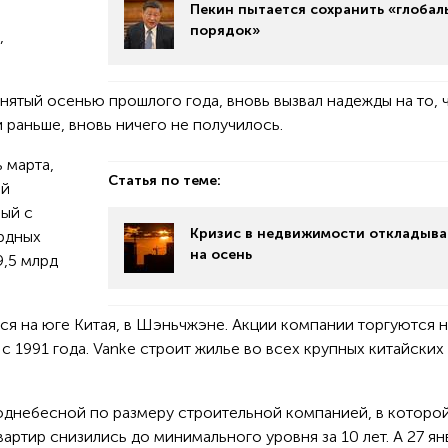
Пекин пытается сохранить «глобал
порядок»
,
ятый осенью прошлого года, вновь вызвал надежды на то, 
и раньше, вновь ничего не получилось.
ь марта,
Статья по теме:
ой
ный с
Кризис в недвижимости откладыва
рдных
на осень
9,5 млрд
тся на юге Китая, в Шэньчжэне. Акции компании торгуются 
с 1991 года. Vanke строит жилье во всех крупных китайских
Поднебесной по размеру строительной компанией, в которо
вартир снизились до минимального уровня за 10 лет. А 27 ян