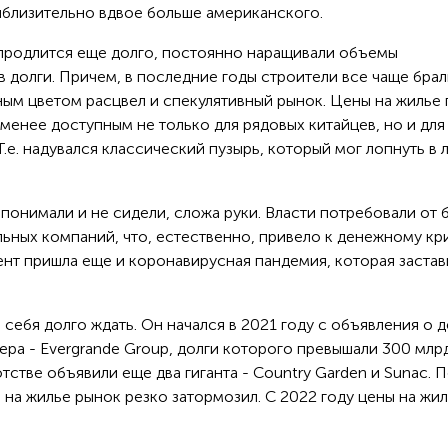
риблизительно вдвое больше американского.
м продлится еще долго, постоянно наращивали объемы
в долги. Причем, в последние годы строители все чаще брал
ным цветом расцвел и спекулятивный рынок. Цены на жилье 
 менее доступным не только для рядовых китайцев, но и для
.е. надувался классический пузырь, который мог лопнуть в
и понимали и не сидели, сложа руки. Власти потребовали от 
ьных компаний, что, естественно, привело к денежному кр
нт пришла еще и коронавирусная пандемия, которая застав
себя долго ждать. Он начался в 2021 году с объявления о 
ра - Evergrande Group, долги которого превышали 300 млр
тстве объявили еще два гиганта - Country Garden и Sunac. 
на жилье рынок резко затормозил. С 2022 году цены на жи