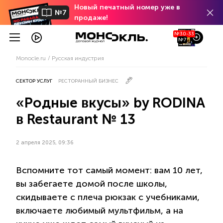
Новый печатный номер уже в
№7
продаже!
№30-33
№7
Monocle.ru
Русская индустрия
СЕКТОР УСЛУГ
РЕСТОРАННЫЙ БИЗНЕС
«Родные вкусы» by RODINA
в Restaurant № 13
2 апреля 2025, 09:36
Вспомните тот самый момент: вам 10 лет,
вы забегаете домой после школы,
скидываете с плеча рюкзак с учебниками,
включаете любимый мультфильм, а на