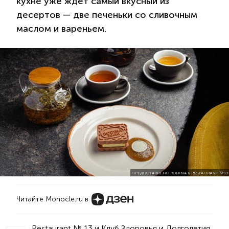
кухне уже ждет самый вкусный из
десертов — две печеньки со сливочным
маслом и вареньем.
ПРЕДОСТАВЛЕНО RODINA X RESTAURANT № 13
Читайте Monocle.ru в
Restaurant № 13 и Клуб Здоровья и Долголетия