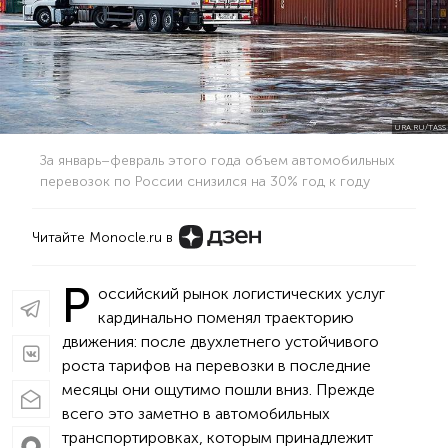
URA.RU/TASS
За январь–февраль этого года объем автомобильных
перевозок по России снизился на 30% год к году
Читайте Monocle.ru в
Р
оссийский рынок логистических услуг
кардинально поменял траекторию
движения: после двухлетнего устойчивого
роста тарифов на перевозки в последние
месяцы они ощутимо пошли вниз. Прежде
всего это заметно в автомобильных
транспортировках, которым принадлежит