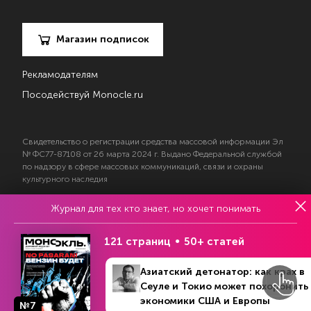
Магазин подписок
Рекламодателям
Посодействуй Monocle.ru
Свидетельство о регистрации средства массовой информации Эл
№ ФС77-87108 от 26 марта 2024 г. Выдано Федеральной службой
по надзору в сфере массовых коммуникаций, связи и охраны
культурного наследия
Журнал для тех кто знает, но хочет понимать
© 2017—2026 АНО «Творческий коллектив Эксперт»
Политика конфиденциальности
121 страниц
50+ статей
Условия использования материалов
Согласие на обработку персональных данных
Азиатский детонатор: как крах в
Сеуле и Токио может похоронить
экономики США и Европы
№7