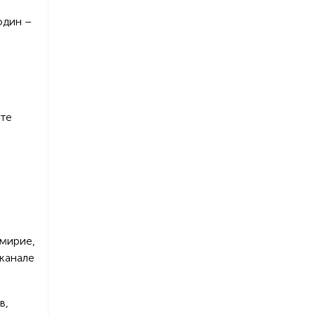
один –
ате
емирие,
канале
в,