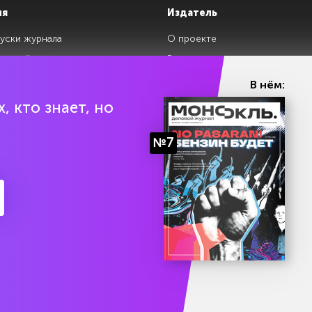
ия
Издатель
уски журнала
О проекте
изданий
Редакция
ги
Авторы
В нём:
клады
Контакты
, кто знает, но
№7
ии Эл № ФС77-87108 от 26 марта 2024 г. Выдано Федеральной службой по над
Политика конфиденциальности
Условия использования 
есяц подписки бесплатно
На информационном ресу
Попробоват