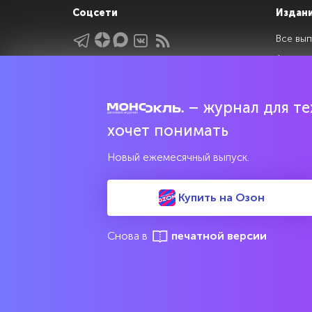
Соцсети
Издан
Все вып
Архив 
Указатели
Рейтин
Подрубрики
Спецдо
– журнал для тех
Темы
хочет понимать
Интервью
Мнения
Новый ежемесячный выпуск.
Купить на Озон
Свидетельство о регистрации средства массовой информац
культурного наследия
Снова в
печатной версии
© 2017—2026 АНО «Творческий коллектив Эксперт»
М