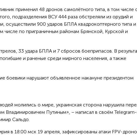
ивник применил 48 дронов самолётного типа, в том числе 
того, подразделения ВСУ 444 раза обстреляли из орудий и
и, осуществили 900 ударов БПЛА квадрокоптерного типа и
ом числе по приграничным районам Брянской, Курской и
релов, 33 удара БПЛА и 7 сбросов боеприпасов. В результ
погибшие и раненые среди мирного населения, а также
кие боевики нарушают объявленное накануне президентом
 людей молились о мире, украинская сторона нарушила пер
м Владимировичем Путиным», – написал в своём Telegram-
имир Сальдо.
ирия в 18:00 мск 19 апреля, зафиксированы атаки FPV-дроно