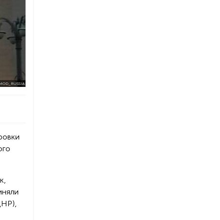
/MOD_RUSSIA
ровки
ого
к,
иняли
ДНР),