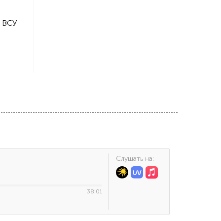
ы ВСУ
Cлушать на:
38:01