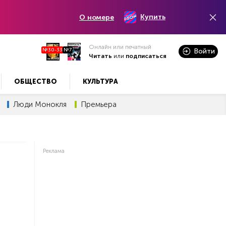
Купить
О номере
Онлайн или печатный
№30-33
№7
Войти
Читать
или
подписаться
ОБЩЕСТВО
КУЛЬТУРА
Люди Монокля
Премьера
Реклама