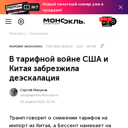
Новый печатный номер уже в
№7
продаже!
№30-33
№7
Monocle.ru
Экономика
МИРОВАЯ ЭКОНОМИКА
ТОРГОВЫЕ ВОЙНЫ
США
КИТАЙ
В тарифной войне США и
Китая забрезжила
деэскалация
Сергей Мануков
обозреватель Monocle.ru
23 апреля 2025, 22:41
Трамп говорит о снижении тарифов на
импорт из Китая, а Бессент намекает на