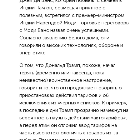
Джей Ди Вэнс, который побывал с семьей в
Индии. Там он, совмещая приятное с
полезным, встретился с премьер-министром
Индии Нарендрой Моди. Торговые переговоры
с Моди Вэнс назвал очень успешными.
Согласно заявлению Белого дома, они
говорили о высоких технологиях, обороне и
энергетике.
О том, что Дональд Трамп, похоже, начал
терять (временно или навсегда, пока
неизвестно) воинственное настроение,
говорит и то, что он продолжает говорить о
приостановках действия тарифов и об
исключениях из «черных» списков. К примеру,
в последние дни Трамп прозрачно намекнул на
вероятность паузы в действии «автотарифов»,
а перед этим он отложил ввод тарифов на
часть высокотехнологичных товаров из-за