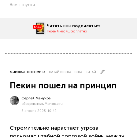
Все выпуски
Читать
или
подписаться
№33
Первый месяц бесплатно
МИРОВАЯ ЭКОНОМИКА
КИТАЙ И США
США
КИТАЙ
Пекин пошел на принцип
Сергей Мануков
обозреватель Monocle.ru
8 апреля 2025, 10:42
Стремительно нарастает угроза
полномасштабной торговой войны между