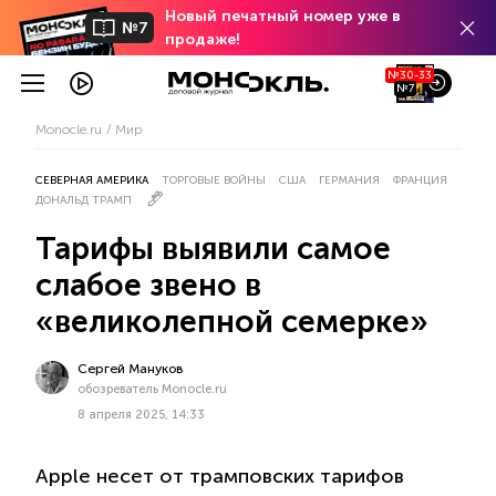
Новый печатный номер уже в
№7
продаже!
№30-33
№7
Monocle.ru
Мир
СЕВЕРНАЯ АМЕРИКА
ТОРГОВЫЕ ВОЙНЫ
США
ГЕРМАНИЯ
ФРАНЦИЯ
ДОНАЛЬД ТРАМП
Тарифы выявили самое
слабое звено в
«великолепной семерке»
Сергей Мануков
обозреватель Monocle.ru
8 апреля 2025, 14:33
Apple несет от трамповских тарифов