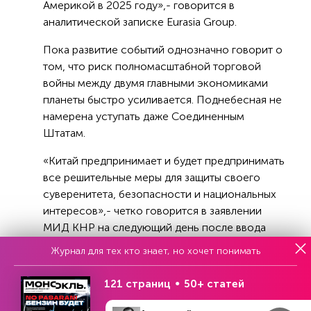
Америкой в 2025 году»,- говорится в
аналитической записке Eurasia Group.
Пока развитие событий однозначно говорит о
том, что риск полномасштабной торговой
войны между двумя главными экономиками
планеты быстро усиливается. Поднебесная не
намерена уступать даже Соединенным
Штатам.
«Китай предпринимает и будет предпринимать
все решительные меры для защиты своего
суверенитета, безопасности и национальных
интересов»,- четко говорится в заявлении
МИД КНР на следующий день после ввода
зеркальных тарифов на американские товары.
Журнал для тех кто знает, но хочет понимать
121 страниц
50+ статей
Это не первый обмен ударами между
Вашингтоном и Пекином в новой торговой