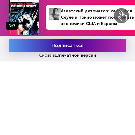
Азиатский детонатор: как крах в
НОВОСТИ ПАРТНЕРОВ
Сеуле и Токио может похоронить
экономики США и Европы
№7
Подписаться
Месяц подписки
Попробовать
бесплатно
Снова в
печатной версии
После указа Путина французы
Путин ответил, когда 
массово ринулись переезжать в
трудности на топливн
Россию
UKRAINA.RU
RG.RU