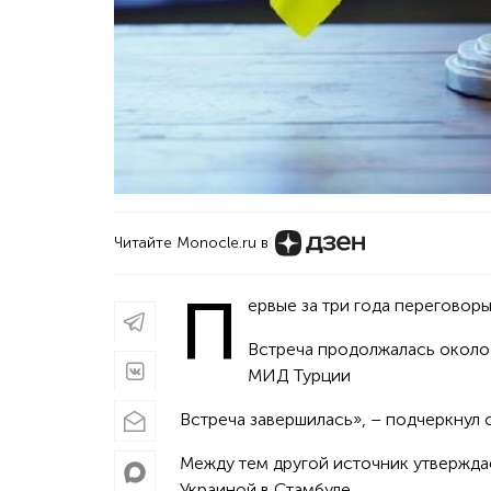
Читайте Monocle.ru в
П
ервые за три года переговор
Встреча продолжалась около 
МИД Турции
Встреча завершилась», – подчеркнул 
Между тем другой источник утверждае
Украиной в Стамбуле.