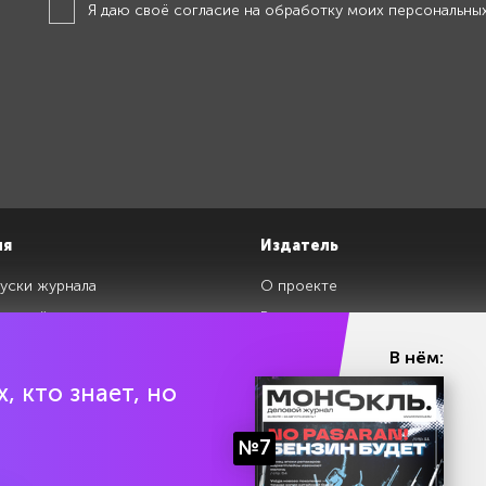
Я даю своё
согласие на обработку моих персональны
ия
Издатель
уски журнала
О проекте
изданий
Редакция
ги
Авторы
В нём:
клады
Контакты
, кто знает, но
№7