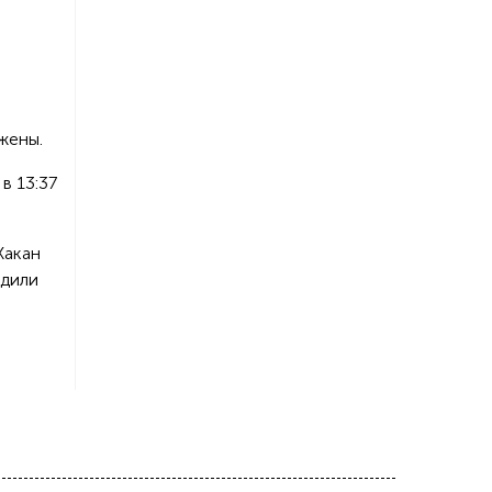
жены.
в 13:37
Хакан
одили