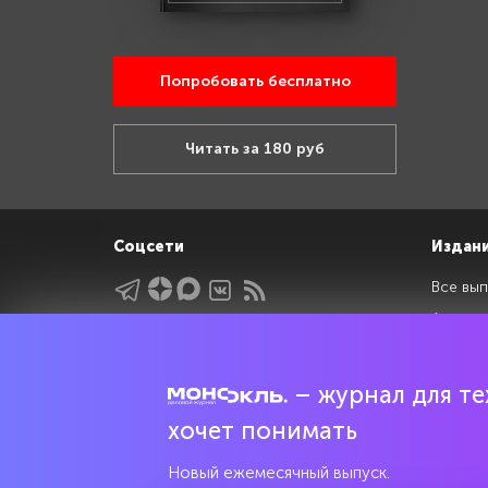
Попробовать бесплатно
Читать за 180 руб
Соцсети
Издан
Все вып
Архив 
Указатели
Рейтин
Подрубрики
Спецдо
– журнал для тех
Темы
хочет понимать
Интервью
Мнения
Новый ежемесячный выпуск.