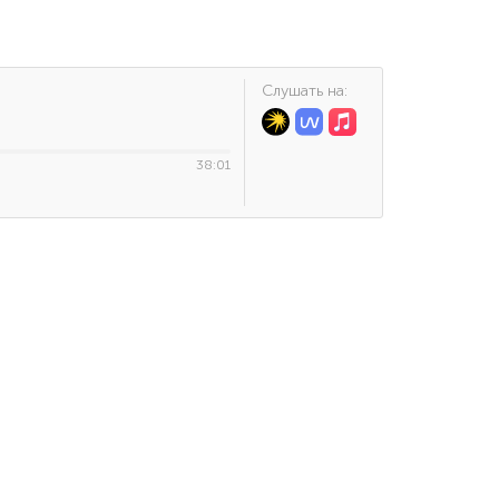
Cлушать на:
38:01