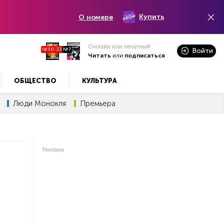
Купить
О номере
Онлайн или печатный
№30-33
№7
Войти
Читать
или
подписаться
ОБЩЕСТВО
КУЛЬТУРА
Люди Монокля
Премьера
Реклама