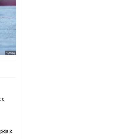
NUR.KZ
 в
оров с