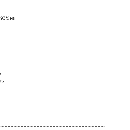
 93% из
о
ть