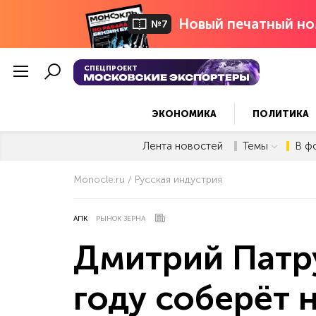
Новый печатный но
№7
СПЕЦПРОЕКТ
ЭКОНОМИКА
ПОЛИТИКА
Лента новостей
Темы
В ф
Monocle.ru
Русская индустрия
АПК
РЫНОК ЗЕРНА
Дмитрий Патру
году соберёт 