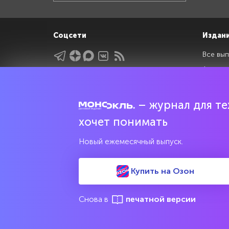
Соцсети
Издан
Все вып
Архив 
Указатели
Рейтин
Подрубрики
Спецдо
– журнал для тех
Темы
хочет понимать
Интервью
Новый ежемесячный выпуск.
Мнения
Купить на Озон
Свидетельство о регистрации средства массовой информац
культурного наследия
Снова в
печатной версии
© 2017—2026 АНО «Творческий коллектив Эксперт»