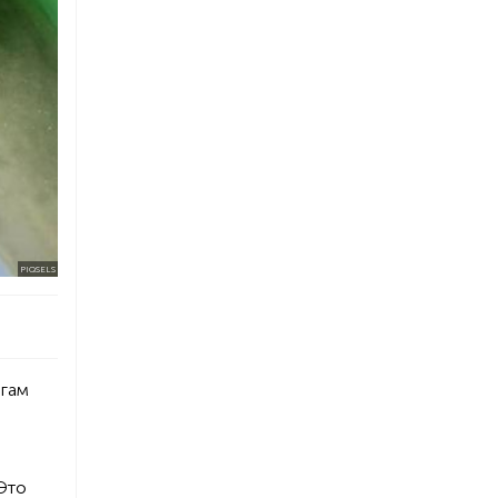
PIQSELS
огам
Это