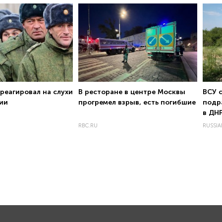
реагировал на слухи
В ресторане в центре Москвы
ВСУ 
ии
прогремел взрыв, есть погибшие
подр
в ДН
RBC.RU
RUSSIA