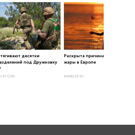
стягивают десятки
Раскрыта причина аномальной
азделений под Дружковку
жары в Европе
Р
N.RT.COM
RAMBLER.RU