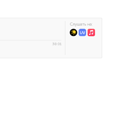
Cлушать на:
38:01