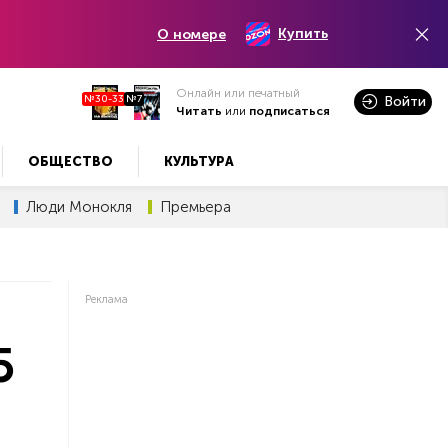
Купить
О номере
Онлайн или печатный
№30-33
№7
Войти
Читать
или
подписаться
ОБЩЕСТВО
КУЛЬТУРА
Люди Монокля
Премьера
Реклама
5