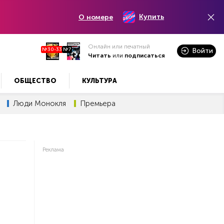
Купить
О номере
Онлайн или печатный
№30-33
№7
Войти
Читать
или
подписаться
ОБЩЕСТВО
КУЛЬТУРА
Люди Монокля
Премьера
Реклама