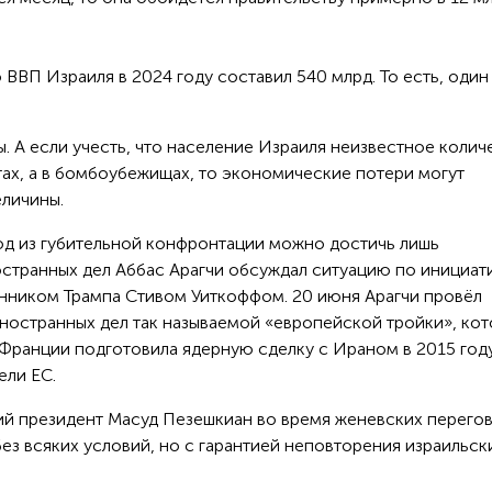
ВВП Израиля в 2024 году составил 540 млрд. То есть, один
. А если учесть, что население Израиля неизвестное колич
тах, а в бомбоубежищах, то экономические потери могут
еличины.
ход из губительной конфронтации можно достичь лишь
странных дел Аббас Арагчи обсуждал ситуацию по инициат
нником Трампа Стивом Уиткоффом. 20 июня Арагчи провёл
ностранных дел так называемой «европейской тройки», кот
 Франции подготовила ядерную сделку с Ираном в 2015 году
ели ЕС.
ий президент Масуд Пезешкиан во время женевских перего
без всяких условий, но с гарантией неповторения израильск