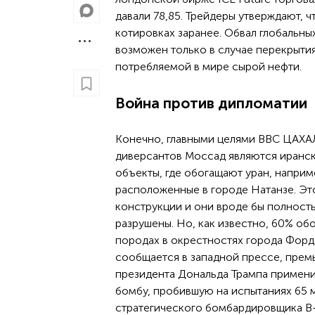
давали 78,85. Трейдеры утверждают, 
котировках заранее. Обвал глобальны
возможен только в случае перекрыти
потребляемой в мире сырой нефти.
Война против дипломатии
Конечно, главными целями ВВС ЦАХАЛ
диверсантов Моссад являются иранс
объекты, где обогащают уран, наприм
расположенные в городе Натанзе. Эт
конструкции и они вроде бы полност
разрушены. Но, как известно, 60% об
породах в окрестностях города Фордо
сообщается в западной прессе, прем
президента Дональда Трампа примени
бомбу, пробившую на испытаниях 65 
стратегического бомбардировщика B-