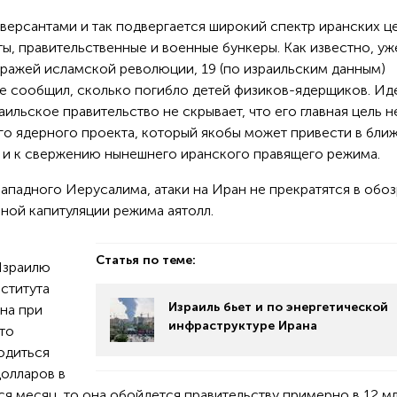
иверсантами и так подвергается широкий спектр иранских ц
ы, правительственные и военные бункеры. Как известно, уж
тражей исламской революции, 19 (по израильским данным)
е сообщил, сколько погибло детей физиков-ядерщиков. Ид
аильское правительство не скрывает, что его главная цель н
го ядерного проекта, который якобы может привести в бли
 и к свержению нынешнего иранского правящего режима.
Западного Иерусалима, атаки на Иран не прекратятся в об
ной капитуляции режима аятолл.
Статья по теме:
 Израилю
ститута
Израиль бьет и по энергетической
на при
инфраструктуре Ирана
то
одиться
долларов в
ся месяц, то она обойдется правительству примерно в 12 м