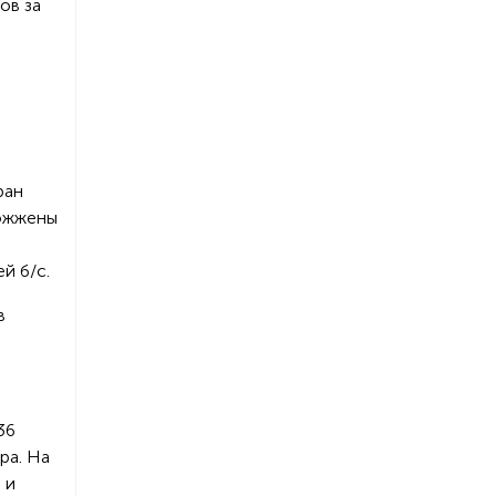
ов за
ран
сожжены
й б/с.
в
36
ра. На
 и