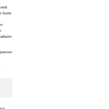
елей:
е были
ет
е
жайшее
озримом
лрд