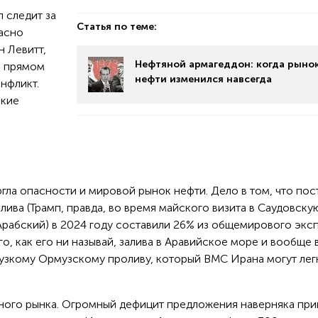
 следит за
Статья по теме:
ласно
н Левитт,
Нефтяной армагеддон: когда рыно
о прямом
нефти изменился навсегда
нфликт.
ские
гла опасности и мировой рынок нефти. Дело в том, что пос
лива (Трамп, правда, во время майского визита в Саудовску
Арабский) в 2024 году составили 26% из общемирового эксп
о, как его ни называй, залива в Аравийское море и вообще 
узкому Ормузскому проливу, который ВМС Ирана могут лег
яного рынка. Огромный дефицит предложения наверняка при