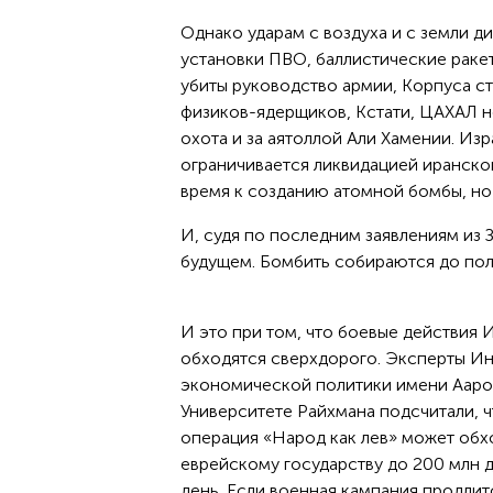
Однако ударам с воздуха и с земли д
установки ПВО, баллистические ракет
убиты руководство армии, Корпуса с
физиков-ядерщиков, Кстати, ЦАХАЛ н
охота и за аятоллой Али Хамении. Изр
ограничивается ликвидацией иранско
время к созданию атомной бомбы, но
И, судя по последним заявлениям из 
будущем. Бомбить собираются до пол
И это при том, что боевые действия
обходятся сверхдорого. Эксперты Ин
экономической политики имени Ааро
Университете Райхмана подсчитали, ч
операция «Народ как лев» может обх
еврейскому государству до 200 млн 
день. Если военная кампания продлит