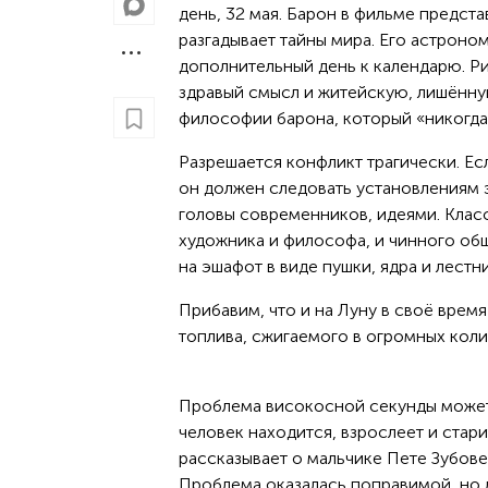
день, 32 мая. Барон в фильме предс
разгадывает тайны мира. Его астроно
дополнительный день к календарю. Р
здравый смысл и житейскую, лишённу
философии барона, который «никогда 
Разрешается конфликт трагически. Ес
он должен следовать установлениям 
головы современников, идеями. Класс
художника и философа, и чинного общ
на эшафот в виде пушки, ядра и лестн
Прибавим, что и на Луну в своё время
топлива, сжигаемого в огромных колич
Проблема високосной секунды может 
человек находится, взрослеет и стар
рассказывает о мальчике Пете Зубове,
Проблема оказалась поправимой, но л