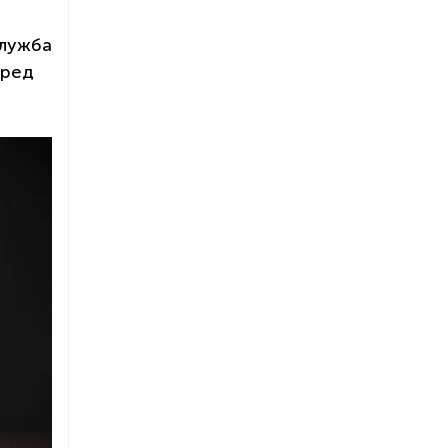
служба
еред