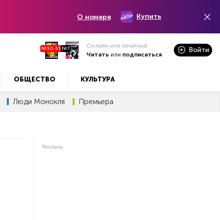
Купить
О номере
Онлайн или печатный
№30-33
№7
Войти
Читать
или
подписаться
ОБЩЕСТВО
КУЛЬТУРА
Люди Монокля
Премьера
Реклама