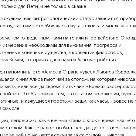
только для Пети, и не только в сказке.
я людьми, наш антропологический статус зависит от прибор
сразу, как нам потребовалась наука, техника и мысль как так
временем, отведённым нами на то или иное действие. Оно 
 и измерение необходимы для выживания, прогресса и
розненные конечные существа, а коллектив философов,
ву Земли, которая отдана нам на благоустройство.
тел напомнить, это «Алиса в Стране чудес» Льюиса Кэрролла
аяся к ним Алиса пьют чай за столом, на которым никогда
а мыть, ведь всегда «время пить чай». «Время» рассердилос
свой ход. Чтобы помочь тем, кто в таком положении, нужны
атичные, и кажущиеся простыми вещи, как часы, - вовсе не 
м смысле.
цию, депрессию, как в вечный «тайм о’клок», время чая. Это
ым столом. Как не радостно быть всегда где-то на вечном пр
ние вещей не меняется секунда за секундой, - никогда.