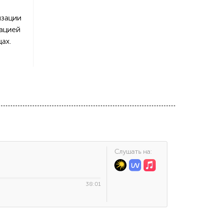
изации
сацией
ах.
Cлушать на:
38:01