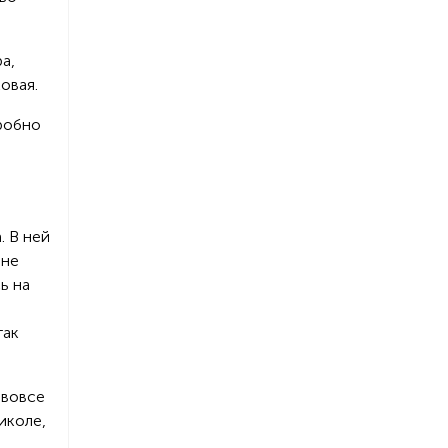
а,
овая.
дробно
. В ней
 не
ь на
так
 вовсе
иколе,