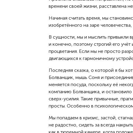
времени своей жизни, расставлена не 
Начиная считать время, мы становимс
изобретённого на заре человечества, 
В сущности, мы и мыслить привыкли 
и конечно, поэтому строгий его учёт
процветания. Если мы не просто раз
двигающихся к гармоничному устройст
Последняя сказка, о которой я бы хо
Болванщик, мышь Соня и присоединивш
меняется посуда, поскольку её некогд
компанию Болванщика, и остановило 
сверх-усилия. Такие привычные, прагм
просты. Особенно в психологическо
Мы попадаем в кризис, застой, стагна
не радостно, сидеть за всегда накрыт
как в тюремной камере, когда положе