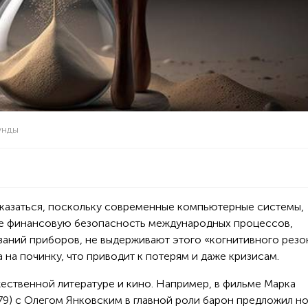
унды
тказаться, поскольку современные компьютерные системы,
е финансовую безопасность международных процессов,
заний приборов, не выдерживают этого «когнитивного резо
 на починку, что приводит к потерям и даже кризисам.
жественной литературе и кино. Например, в фильме Марка
79) с Олегом Янковским в главной роли барон предложил н