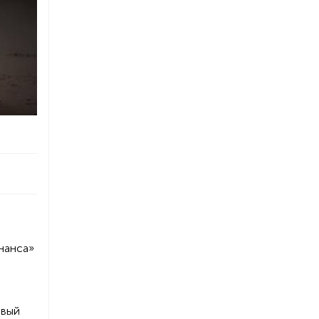
нанса»
овый