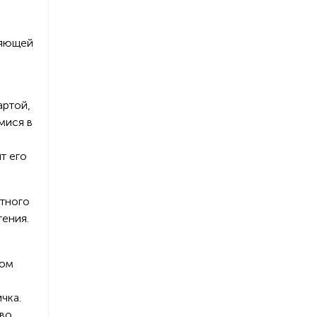
ляющей
артой,
мися в
т его
етного
тения.
ром
чка.
 во