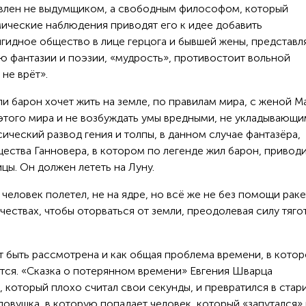
тавлен не выдумщиком, а свободным философом, который
мические наблюдения приводят его к идее добавить
игидное общество в лице герцога и бывшей жены, представ
ю фантазии и поэзии, «мудрость», противостоит вольной
не врёт».
ли барон хочет жить на земле, по правилам мира, с женой М
этого мира и не возбуждать умы вредными, не укладывающи
ический развод гения и толпы, в данном случае фантазёра,
ества Ганновера, в котором по легенде жил барон, приводи
ицы. Он должен лететь на Луну.
 человек полетел, не на ядре, но всё же не без помощи рак
ествах, чтобы оторваться от земли, преодолевая силу тяго
быть рассмотрена и как общая проблема времени, в кото
ится. «Сказка о потерянном времени» Евгения Шварца
 который плохо считал свои секунды, и превратился в стари
овушка, в которую попадает человек, который «запутался»