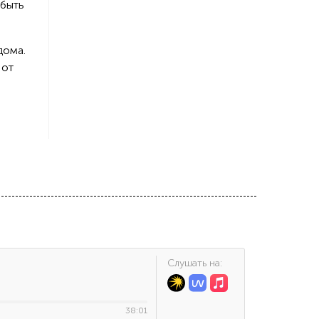
 быть
дома.
 от
Cлушать на:
38:01