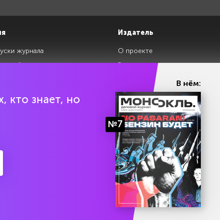
ия
Издатель
уски журнала
О проекте
изданий
Редакция
ги
Авторы
В нём:
клады
Контакты
, кто знает, но
№7
ии Эл № ФС77-87108 от 26 марта 2024 г. Выдано Федеральной службой по над
Политика конфиденциальности
Условия использования 