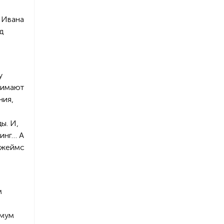
 Ивана
д
у
нимают
ния,
ы. И,
линг… А
 Джеймс
м
имум