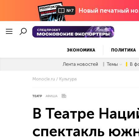
Новый печатный но
№7
СПЕЦПРОЕКТ
ЭКОНОМИКА
ПОЛИТИКА
Лента новостей
Темы
В ф
Monocle.ru
Культура
ТЕАТР
АФИША
В Театре Наци
спектакль юж