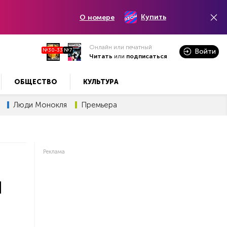
Купить
О номере
Онлайн или печатный
№30-33
№7
Войти
Читать
или
подписаться
ОБЩЕСТВО
КУЛЬТУРА
Люди Монокля
Премьера
Реклама
я