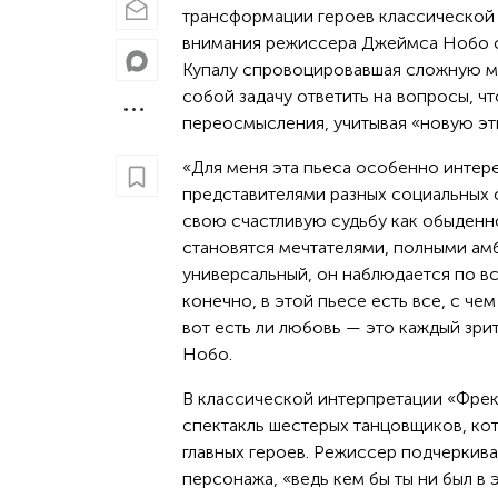
трансформации героев классической 
внимания режиссера Джеймса Нобо ок
Купалу спровоцировавшая сложную мо
собой задачу ответить на вопросы, чт
переосмысления, учитывая «новую этик
«Для меня эта пьеса особенно интере
представителями разных социальных 
свою счастливую судьбу как обыденно
становятся мечтателями, полными ам
универсальный, он наблюдается по в
конечно, в этой пьесе есть все, с ч
вот есть ли любовь — это каждый зри
Нобо.
В классической интерпретации «Фрек
спектакль шестерых танцовщиков, ко
главных героев. Режиссер подчеркива
персонажа, «ведь кем бы ты ни был в