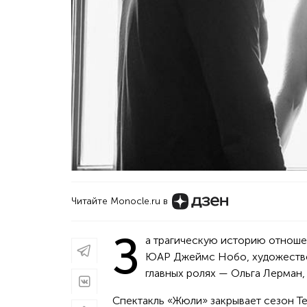
Читайте Monocle.ru в
З
а трагическую историю отношен
ЮАР Джеймс Нобо, художестве
главных ролях — Ольга Лерман,
Спектакль «Жюли» закрывает сезон Т