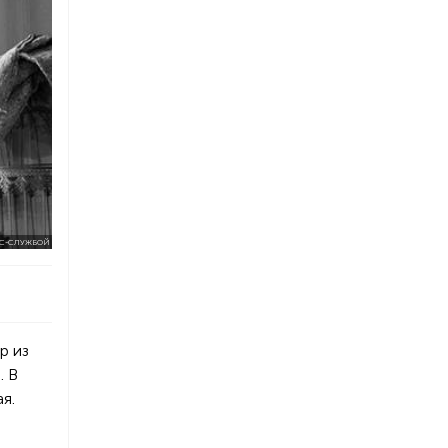
С-СЛУЖБОЙ
р из
. В
я.
е