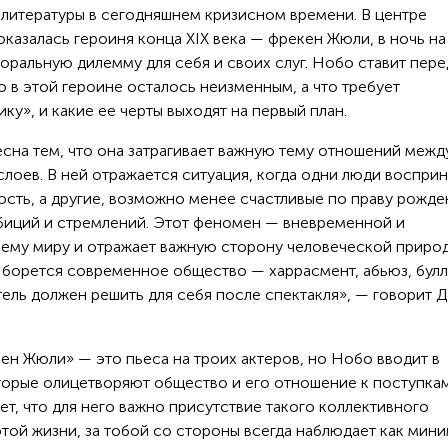
литературы в сегодняшнем кризисном времени. В центре
азалась героиня конца XIX века — фрекен Жюли, в ночь на
ральную дилемму для себя и своих слуг. Нобо ставит пере
о в этой героине осталось неизменным, а что требует
у», и какие ее черты выходят на первый план.
сна тем, что она затрагивает важную тему отношений межд
слоев. В ней отражается ситуация, когда одни люди воспри
сть, а другие, возможно менее счастливые по праву рожде
биций и стремлений. Этот феномен — вневременной и
сему миру и отражает важную сторону человеческой природ
ем борется современное общество — харрасмент, абьюз, бул
тель должен решить для себя после спектакля», — говорит
ен Жюли» — это пьеса на троих актеров, но Нобо вводит в
торые олицетворяют общество и его отношение к поступка
ет, что для него важно присутствие такого коллективного
 этой жизни, за тобой со стороны всегда наблюдает как мин