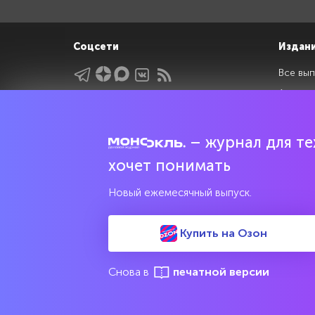
Соцсети
Издан
Все вып
Архив 
Указатели
Рейтин
Подрубрики
Спецдо
– журнал для тех
Темы
хочет понимать
Интервью
Мнения
Новый ежемесячный выпуск.
Купить на Озон
Свидетельство о регистрации средства массовой информац
культурного наследия
Снова в
печатной версии
© 2017—2026 АНО «Творческий коллектив Эксперт»