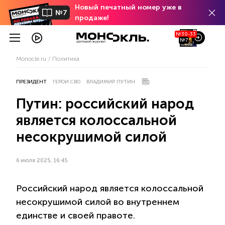
Новый печатный номер уже в
№7
продаже!
№30-33
№7
Monocle.ru
Политика
ПРЕЗИДЕНТ
ГЕРОИ СВО
ВЛАДИМИР ПУТИН
Путин: российский народ
является колоссальной
несокрушимой силой
6 июля 2025, 16:45
Российский народ является колоссальной
несокрушимой силой во внутреннем
единстве и своей правоте.