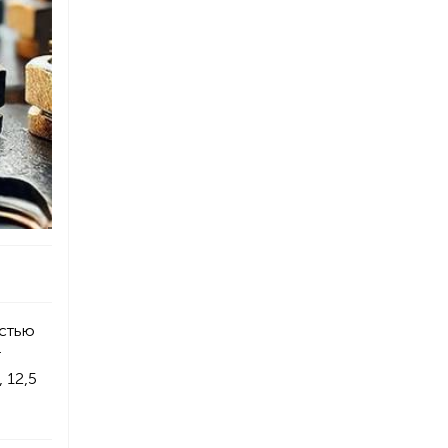
остью
т
 12,5