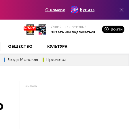
Купить
О номере
Онлайн или печатный
№30-33
№7
Войти
Читать
или
подписаться
ОБЩЕСТВО
КУЛЬТУРА
Люди Монокля
Премьера
Реклама
о