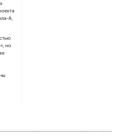
х
роекта
ола-А,
остью
», но
же
оны