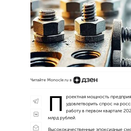
Читайте Monocle.ru в
П
роектная мощность предприят
удовлетворить спрос на росс
работу в первом квартале 202
млрд рублей.
Высококачественные эпоксидные см