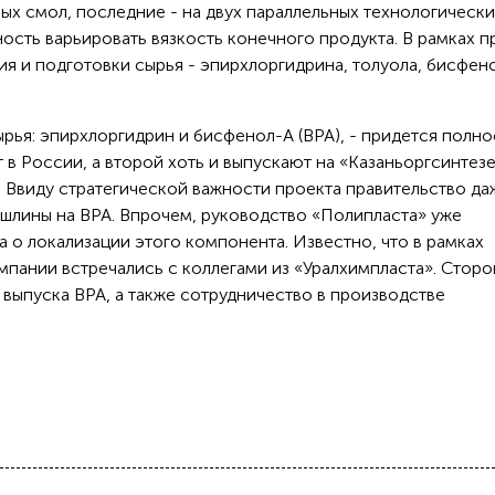
ых смол, последние - на двух параллельных технологически
ность варьировать вязкость конечного продукта. В рамках п
ия и подготовки сырья - эпирхлоргидрина, толуола, бисфен
рья: эпирхлоргидрин и бисфенол-А (BPA), - придется полн
 в России, а второй хоть и выпускают на «Казаньоргсинтезе
. Ввиду стратегической важности проекта правительство да
ошлины на BPA. Впрочем, руководство «Полипласта» уже
 о локализации этого компонента. Известно, что в рамках
пании встречались с коллегами из «Уралхимпласта». Стор
выпуска BPA, а также сотрудничество в производстве