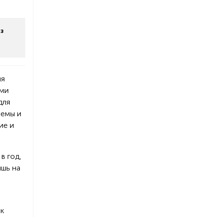
з
ия
ыми
для
хемы и
ие и
в год,
ишь на
м
ок