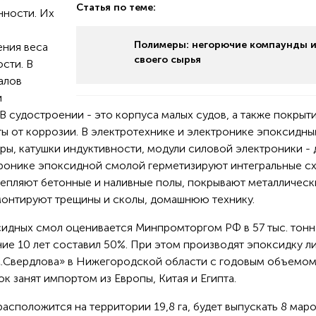
Статья по теме:
ности. Их
Полимеры: негорючие компаунды и
ения веса
своего сырья
сти. В
алов
и
 В судостроении - это корпуса малых судов, а также покрыт
ты от коррозии. В электротехнике и электронике эпоксидн
ы, катушки индуктивности, модули силовой электроники - 
ронике эпоксидной смолой герметизируют интегральные с
крепляют бетонные и наливные полы, покрывают металлическ
емонтируют трещины и сколы, домашнюю технику.
идных смол оценивается Минпромторгом РФ в 57 тыс. тонн 
дние 10 лет составил 50%. При этом производят эпоксидку л
М.Свердлова» в Нижегородской области с годовым объемо
ок занят импортом из Европы, Китая и Египта.
асположится на территории 19,8 га, будет выпускать 8 мар