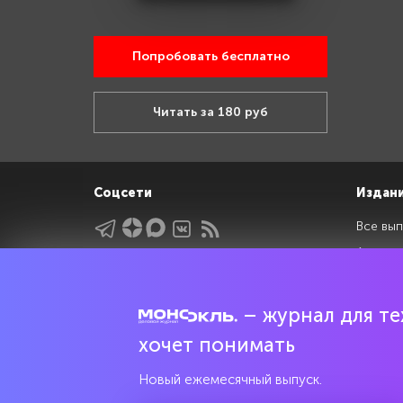
Попробовать бесплатно
Читать за 180 руб
Соцсети
Издан
Все вып
Архив 
Указатели
Рейтин
Подрубрики
Спецдо
– журнал для тех
Темы
хочет понимать
Интервью
Мнения
Новый ежемесячный выпуск.