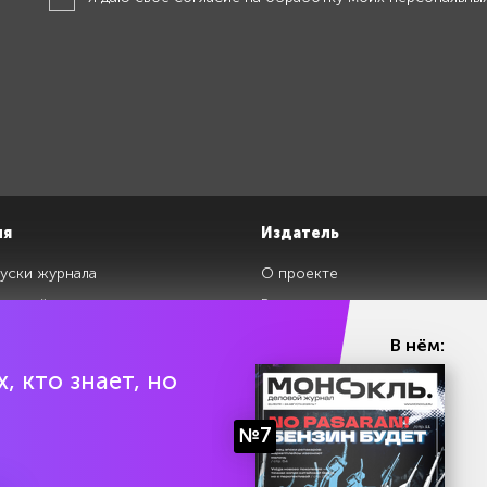
ия
Издатель
уски журнала
О проекте
изданий
Редакция
ги
Авторы
В нём:
клады
Контакты
, кто знает, но
№7