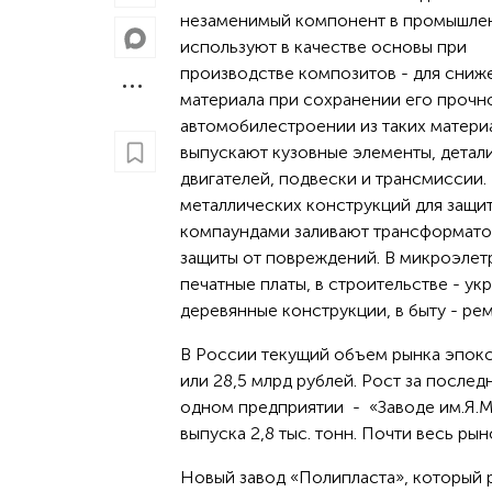
незаменимый компонент в промышлен
используют в качестве основы при
производстве композитов - для сниж
материала при сохранении его прочно
автомобилестроении из таких матери
выпускают кузовные элементы, детал
двигателей, подвески и трансмиссии.
металлических конструкций для защи
компаундами заливают трансформатор
защиты от повреждений. В микроэлет
печатные платы, в строительстве - у
деревянные конструкции, в быту - р
В России текущий объем рынка эпокс
или 28,5 млрд рублей. Рост за после
одном предприятии - «Заводе им.Я.
выпуска 2,8 тыс. тонн. Почти весь рын
Новый завод «Полипласта», который р