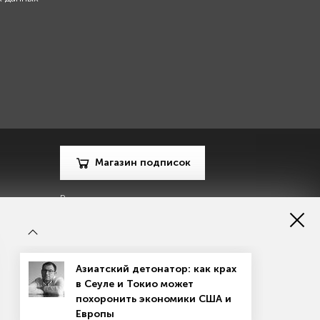
Магазин подписок
Рекламодателям
Посодействуй Monocle.ru
Азиатский детонатор: как крах
в Сеуле и Токио может
похоронить экономики США и
Европы