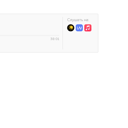
Cлушать на:
38:01