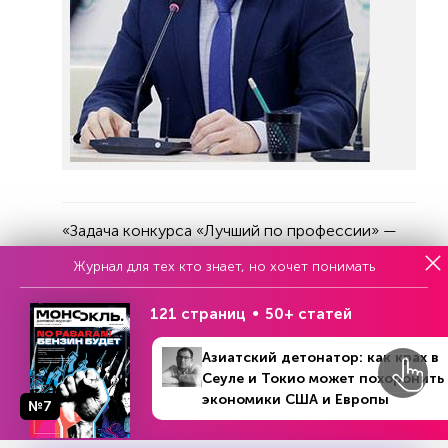
«Задача конкурса «Лучший по профессии» —
найти и поощрить настоящих мастеров своего
Журнал для тех кто знает, но хочет понимать
дела, привлечь внимание к рабочим
профессиям. С каждым днем растет число
121 страниц
50+ статей
прошедших программы бесплатного
переобучения в рамках нацпроекта «Кадры», и
Азиатский детонатор: как крах в
номинация «Второй старт» как раз призвана
Сеуле и Токио может похоронить
поддержать тех, кто не побоялся начать
экономики США и Европы
№7
заново свой карьерный путь. На текущий
момент по этой спецноминации