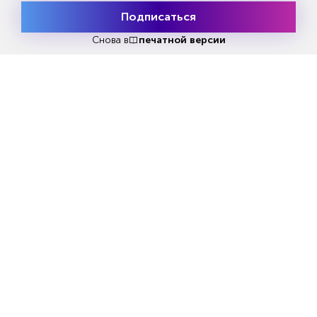
запланировано порядка 20 региональных
Подписаться
Месяц подписки
Попробовать
этапов в разных субъектах страны и подано
бесплатно
Снова в
печатной версии
более 100 заявок на участие», — отметил
Владимир Смирнов, исполняющий
обязанности генерального директора ВНИИ
труда Минтруда России.
Артем Кумпель, старший управляющий
директор Авито