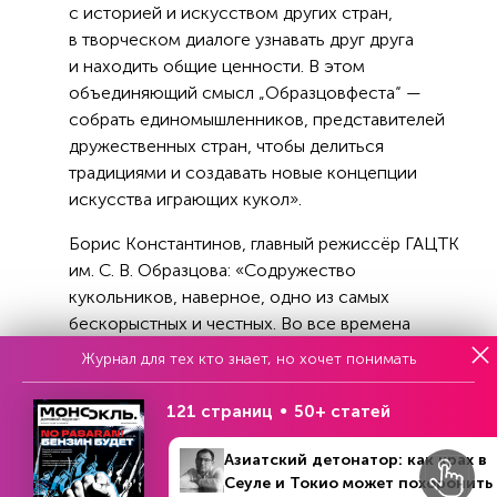
с историей и искусством других стран,
в творческом диалоге узнавать друг друга
и находить общие ценности. В этом
объединяющий смысл „Образцовфеста“ —
собрать единомышленников, представителей
дружественных стран, чтобы делиться
традициями и создавать новые концепции
искусства играющих кукол».
Борис Константинов, главный режиссёр ГАЦТК
им. С. В. Образцова: «Содружество
кукольников, наверное, одно из самых
бескорыстных и честных. Во все времена
кукольники путешествуют, собирают людей,
Журнал для тех кто знает, но хочет понимать
чтобы вместе услышать и понять важное —
о душе и бездушии, о жизни и смерти, о любви
121 страниц
50+ статей
и ненависти. Об этом любой спектакль.
А самая большая задача кукольника —
Азиатский детонатор: как крах в
наверное, во имя нее, в том числе, и создан
Сеуле и Токио может похоронить