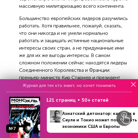
массивную милитаризацию всего континента.
Большинство европейских лидеров разучились
работать. Хотя правильнее, пожалуй, сказать,
что они никогда и не умели нормально
работать и защищать истинные национальные
интересы своих стран, а не придуманные ими
же для их же выгоды интересы. В самом
сложном положении сейчас находятся лидеры
Соединенного Королевства и Франции:
премьер-министр Кир Стармер и президент
Эмманюэль Макрон соответственно.
Журнал для тех кто знает, но хочет понимать
Положение остальных лидеров от Мадрида до
Варшавы тоже очень сложное, хотя и не
121 страниц
50+ статей
настолько, как в Соединенном Королевстве и
Азиатский детонатор: как крах в
Пятой республике. Все это приводит к росту
Сеуле и Токио может похоронить
политической нестабильности в европейских
экономики США и Европы
№7
странах и снижению их управляемости, что
уже не только теоретически, но и все больше в