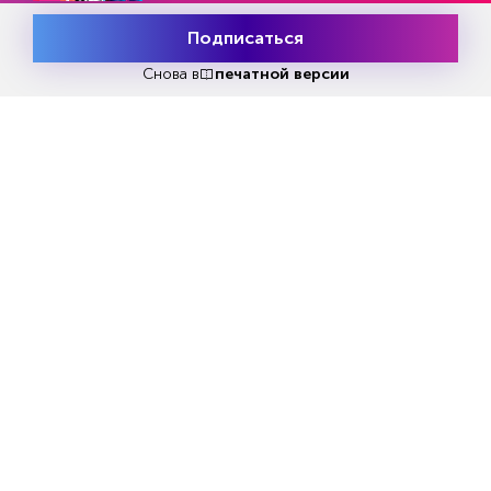
реальной жизни может привести к хаосу. Его
Подписаться
Месяц подписки
результатом может стать приход к власти так
Попробовать
бесплатно
называемых «ультраправых», которых, как огня,
Снова в
печатной версии
боятся элиты. Без особого риска ошибиться
можно утверждать, что ситуация с
«заблокированной» как в прямом, так и в
переносном смысле этого слова вчера
Францией, где свыше миллиона человек вышли
на улицы протестовать против политики
жесткой экономии, проводимой президентом
Макроном и премьером Лекорню, в недалеком
будущем станет в Старом Свете не чем-то
аномальным, а нормой повседневной жизни.
Элиты пытаются обмануть население и убедить
избирателей, что необходимо забыть обо
всем, кроме угрозы со стороны России,
которая, захватив Украину, двинется дальше на
запад. В разных странах они достигли в этом