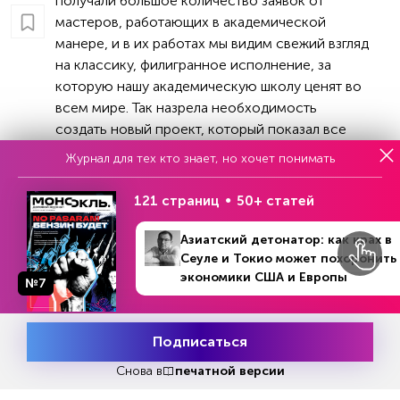
получали большое количество заявок от
мастеров, работающих в академической
манере, и в их работах мы видим свежий взгляд
на классику, филигранное исполнение, за
которую нашу академическую школу ценят во
всем мире. Так назрела необходимость
создать новый проект, который показал все
многообразие академической школы и
Журнал для тех кто знает, но хочет понимать
впечатляющие результаты с точки зрения
продаж», – отметила сооснователь ярмарки
121 страниц
50+ статей
«Арт Россия», куратор и искусствовед
Елизавета Фролова.
Азиатский детонатор: как крах в
Сеуле и Токио может похоронить
Особенность работ, которые представили на
экономики США и Европы
№7
ярмарке – техническое мастерство, глубокие
сюжеты и тонкая работа с историческим и
культурным наследием страны.
Подписаться
Месяц подписки
Попробовать
бесплатно
Снова в
печатной версии
Топ-5 продаж на ярмарке «Арт