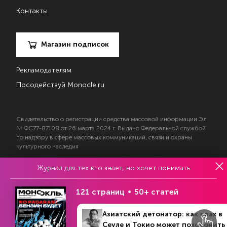
Контакты
Магазин подписок
Рекламодателям
Посодействуй Monocle.ru
Свидетельство о регистрации средства массовой информации Эл
№ ФС77-87108 от 26 марта 2024 г. Выдано Федеральной службой
по надзору в сфере массовых коммуникаций, связи и охраны
культурного наследия
Журнал для тех кто знает, но хочет понимать
© 2017—2026 АНО «Творческий коллектив Эксперт»
Политика конфиденциальности
121 страниц
50+ статей
Условия использования материалов
Согласие на обработку персональных данных
Азиатский детонатор: как крах в
Сеуле и Токио может похоронить