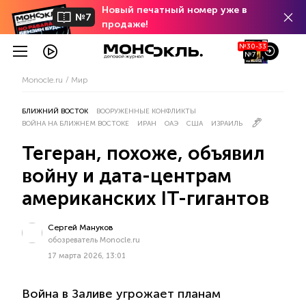
Новый печатный номер уже в
№7
продаже!
№30-33
№7
Monocle.ru
Мир
БЛИЖНИЙ ВОСТОК
ВООРУЖЕННЫЕ КОНФЛИКТЫ
ВОЙНА НА БЛИЖНЕМ ВОСТОКЕ
ИРАН
ОАЭ
США
ИЗРАИЛЬ
Тегеран, похоже, объявил
войну и дата-центрам
американских IT-гигантов
Сергей Мануков
обозреватель Monocle.ru
17 марта 2026, 13:01
Война в Заливе угрожает планам