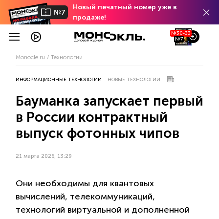
Новый печатный номер уже в
№7
продаже!
№30-33
№7
Monocle.ru
Технологии
ИНФОРМАЦИОННЫЕ ТЕХНОЛОГИИ
НОВЫЕ ТЕХНОЛОГИИ
Бауманка запускает первый
в России контрактный
выпуск фотонных чипов
21 марта 2026, 13:29
Они необходимы для квантовых
вычислений, телекоммуникаций,
технологий виртуальной и дополненной