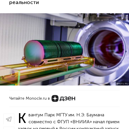
реальности
BMSTU.RU
Читайте Monocle.ru в
К
вантум Парк МГТУ им. Н.Э. Баумана
совместно с ФГУП «ВНИИА» начал прием
заявок на первый в России контрактный запуск