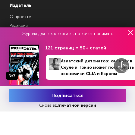
Издатель
О проекте
Редакция
Журнал для тех кто знает, но хочет понимать
Авторы
Контакты
121 страниц
50+ статей
Азиатский детонатор: как крах в
Магазин подписок
Сеуле и Токио может похоронить
экономики США и Европы
№7
Рекламодателям
Посодействуй Monocle.ru
Подписаться
Месяц подписки
Попробовать
бесплатно
Снова в
печатной версии
Свидетельство о регистрации средства массовой информации Эл
№ ФС77-87108 от 26 марта 2024 г. Выдано Федеральной службой
по надзору в сфере массовых коммуникаций, связи и охраны
культурного наследия