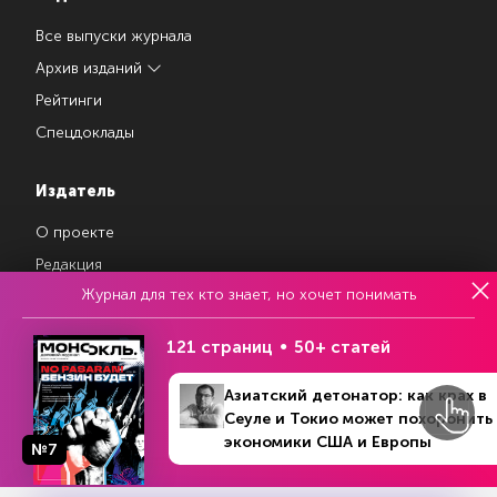
Все выпуски журнала
Архив изданий
Рейтинги
Спецдоклады
Издатель
О проекте
Редакция
Журнал для тех кто знает, но хочет понимать
Авторы
Контакты
121 страниц
50+ статей
Азиатский детонатор: как крах в
Магазин подписок
Сеуле и Токио может похоронить
экономики США и Европы
№7
Рекламодателям
Посодействуй Monocle.ru