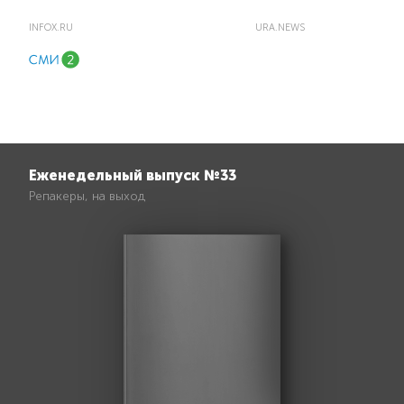
INFOX.RU
URA.NEWS
Еженедельный выпуск №33
Репакеры, на выход