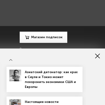
Магазин подписок
Рекламодателям
Посодействуй Monocle.ru
Азиатский детонатор: как крах
в Сеуле и Токио может
похоронить экономики США и
Европы
зору в сфере массовых коммуникаций, связи и охраны
Настоящие новости