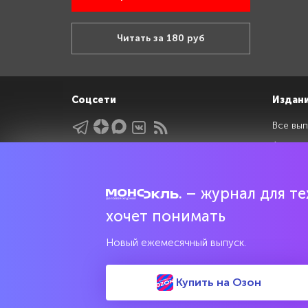
Читать за 180 руб
Соцсети
Издан
Все вып
Архив 
Указатели
Рейтин
Подрубрики
Спецдо
– журнал для тех
Темы
хочет понимать
Интервью
Мнения
Новый ежемесячный выпуск.
Купить на Озон
Свидетельство о регистрации средства массовой информац
культурного наследия