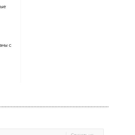
ные
аны с