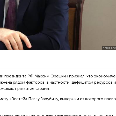
ПРЕСС-СЛУ
ии президента РФ Максим Орешкин признал, что экономиче
ожнена рядом факторов, в частности, дефицитом ресурсов и
рживают развитие страны.
исту «Вестей» Павлу Зарубину, выдержки из которого прив
 очень непростая, – подчеркнул чиновник. – Есть дефицит