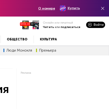
Купить
О номере
Онлайн или печатный
№30-33
№7
Войти
Читать
или
подписаться
ОБЩЕСТВО
КУЛЬТУРА
Люди Монокля
Премьера
Реклама
ия