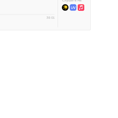
Cлушать на:
38:01