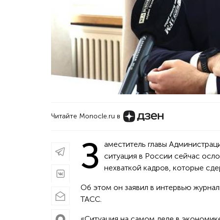
Читайте Monocle.ru в
З
аместитель главы Администрац
ситуация в России сейчас осл
нехваткой кадров, которые сде
Об этом он заявил в интервью журнал
ТАСС.
«Ситуация на самом деле в экономике