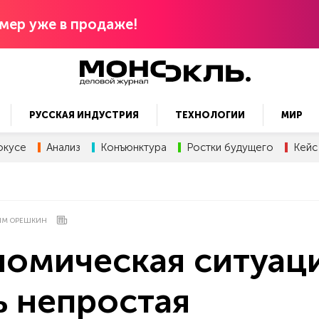
мер уже в продаже!
РУССКАЯ ИНДУСТРИЯ
ТЕХНОЛОГИИ
МИР
окусе
Анализ
Конъюнктура
Ростки будущего
Кейс
ИМ ОРЕШКИН
номическая ситуац
ь непростая