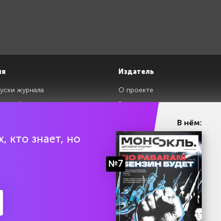
ия
Издатель
уски журнала
О проекте
изданий
Редакция
ги
Авторы
В нём:
клады
Контакты
, кто знает, но
№7
ии Эл № ФС77-87108 от 26 марта 2024 г. Выдано Федеральной службой по над