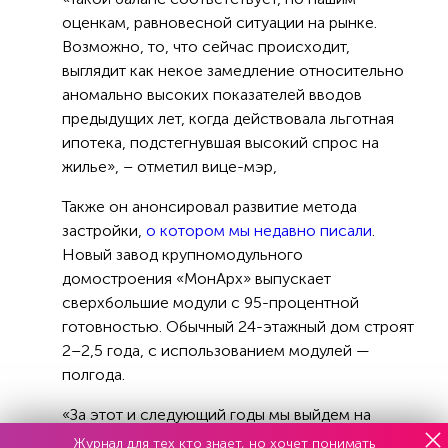
оценкам, равновесной ситуации на рынке.
Возможно, то, что сейчас происходит,
выглядит как некое замедление относительно
аномально высоких показателей вводов
предыдущих лет, когда действовала льготная
ипотека, подстегнувшая высокий спрос на
жилье», – отметил вице-мэр,
Также он анонсировал развитие метода
застройки,
о котором мы недавно писали
.
Новый завод крупномодульного
домостроения «МонАрх» выпускает
сверхбольшие модули с 95-процентной
готовностью. Обычный 24-этажный дом строят
2–2,5 года, с использованием модулей —
полгода.
«За этот и следующий годы мы выйдем на
целевые цифры в 12-14 месяцев по скорости
Журнал для тех кто знает, но хочет понимать