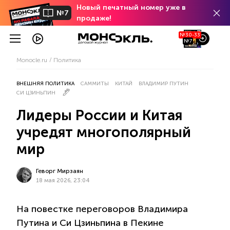
Новый печатный номер уже в
№7
продаже!
№30-33
№7
Monocle.ru
Политика
ВНЕШНЯЯ ПОЛИТИКА
САММИТЫ
КИТАЙ
ВЛАДИМИР ПУТИН
СИ ЦЗИНЬПИН
Лидеры России и Китая
учредят многополярный
мир
Геворг Мирзаян
18 мая 2026, 23:04
На повестке переговоров Владимира
Путина и Си Цзиньпина в Пекине