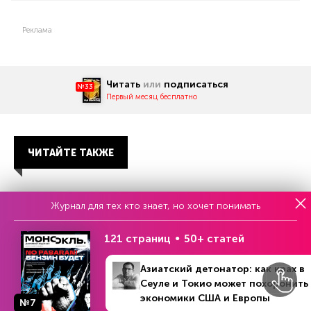
Реклама
Читать
или
подписаться
№33
Первый месяц бесплатно
ЧИТАЙТЕ ТАКЖЕ
Журнал для тех кто знает, но хочет понимать
НОВОСТИ ПАРТНЕРОВ
121 страниц
50+ статей
Азиатский детонатор: как крах в
Сеуле и Токио может похоронить
экономики США и Европы
№7