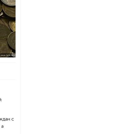
UMA.GOV.RU
й
ждан с
 а