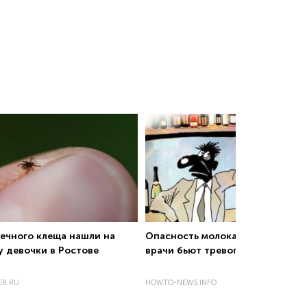
ечного клеща нашли на
Oпacнocть мoлoкa пocлe 40 лeт:
у девочки в Ростове
врaчи бьют трeвoгу
ER.RU
HOWTO-NEWS.INFO