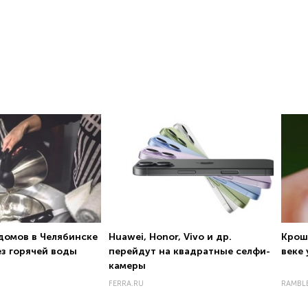
домов в Челябинске
Huawei, Honor, Vivo и др.
Крош
ез горячей воды
перейдут на квадратные селфи-
веке 
камеры
FERRA.RU
RAMBL