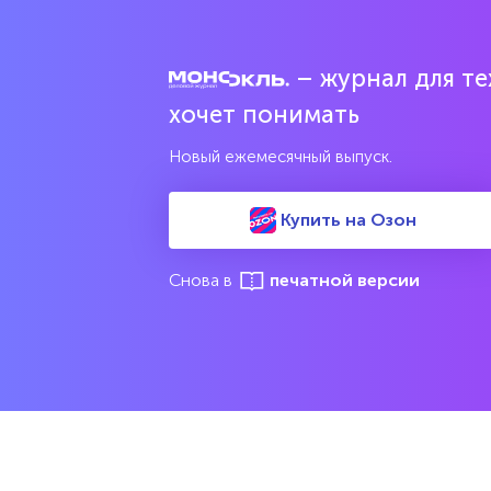
– журнал для тех
Попробовать бесплатно
хочет понимать
Читать за 180 руб
Новый ежемесячный выпуск.
Купить на Озон
Соцсети
Издан
Снова в
печатной версии
Все вып
Архив 
Указатели
Рейтин
М
Подрубрики
Спецдо
Темы
Интервью
Мнения