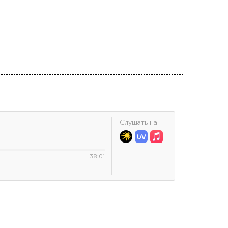
Cлушать на:
38:01