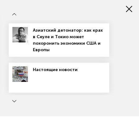
х данных
Азиатский детонатор: как крах
в Сеуле и Токио может
похоронить экономики США и
Европы
Настоящие новости
Магазин подписок
Рекламодателям
Посодействуй Monocle.ru
ь
Маркетплейсы: вход не для всех