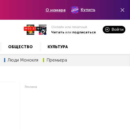
Купить
О номере
Онлайн или печатный
№30-33
№7
Войти
Читать
или
подписаться
ОБЩЕСТВО
КУЛЬТУРА
Люди Монокля
Премьера
Реклама