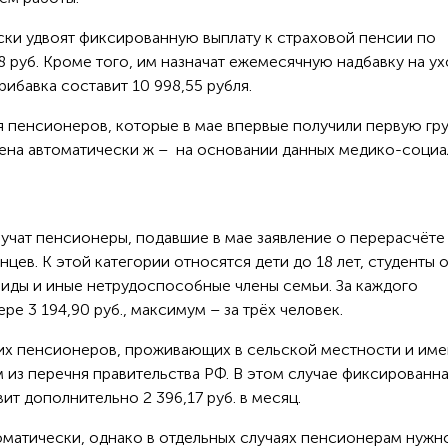
ски удвоят фиксированную выплату к страховой пенсии по
,38 руб. Кроме того, им назначат ежемесячную надбавку на ух
рибавка составит 10 998,55 рубля.
я пенсионеров, которые в мае впервые получили первую гр
лена автоматически ж – на основании данных медико-соци
учат пенсионеры, подавшие в мае заявление о перерасчёте 
ев. К этой категории относятся дети до 18 лет, студенты 
лиды и иные нетрудоспособные члены семьи. За каждого
ре 3 194,90 руб., максимум – за трёх человек.
их пенсионеров, проживающих в сельской местности и им
 из перечня правительства РФ. В этом случае фиксированн
вит дополнительно 2 396,17 руб. в месяц.
оматически, однако в отдельных случаях пенсионерам нужн