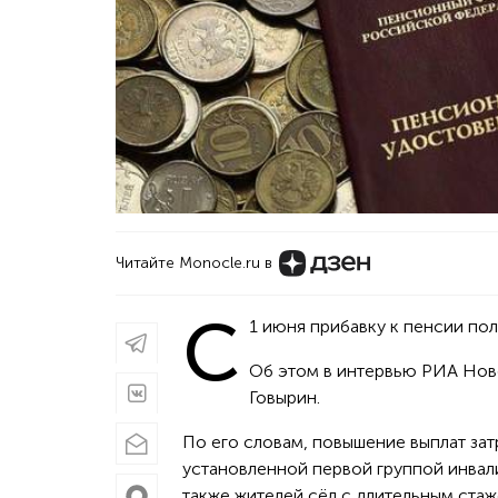
Читайте Monocle.ru в
С
1 июня прибавку к пенсии по
Об этом в интервью РИА Нов
Говырин.
По его словам, повышение выплат зат
установленной первой группой инва
также жителей сёл с длительным стаж