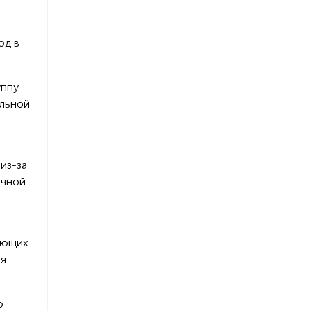
од в
уппу
альной
из-за
очной
еющих
ая
о