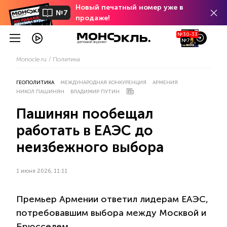
Новый печатный номер уже в
№7
продаже!
№30-33
№7
Monocle.ru
Политика
ГЕОПОЛИТИКА
МЕЖДУНАРОДНАЯ КОНКУРЕНЦИЯ
АРМЕНИЯ
НИКОЛ ПАШИНЯН
ВЛАДИМИР ПУТИН
Пашинян пообещал
работать в ЕАЭС до
неизбежного выбора
1 июня 2026, 11:11
Премьер Армении ответил лидерам ЕАЭС,
потребовавшим выбора между Москвой и
Брюсселем