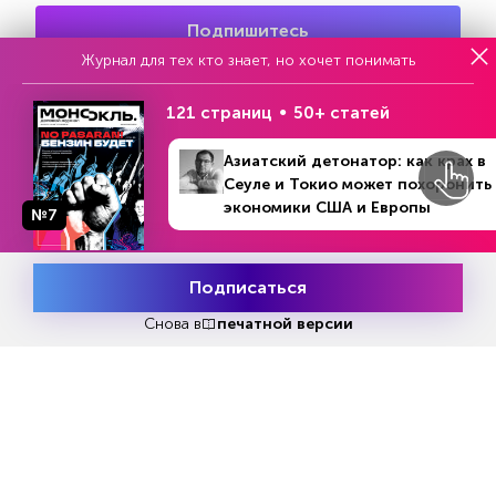
Подпишитесь
Журнал для тех кто знает, но хочет понимать
От
500
руб/месяц, первый месяц бесплатно
121 страниц
50+ статей
Купите выпуск –
180
руб
Азиатский детонатор: как крах в
Онлайн + pdf. 25 статей. Экономика, политика, финансы,
Сеуле и Токио может похоронить
аналитика и многое другое.
экономики США и Европы
№7
Войдите как подписчик
Подписаться
Месяц подписки
Попробовать
бесплатно
Снова в
печатной версии
Читать
или
подписаться
№33
Первый месяц бесплатно
ЧИТАЙТЕ ТАКЖЕ