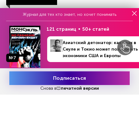
Журнал для тех кто знает, но хочет понимать
НОВОСТИ ПАРТНЕРОВ
121 страниц
50+ статей
Азиатский детонатор: как крах в
Сеуле и Токио может похоронить
экономики США и Европы
№7
№20 (1433)
В номере
11 - 18 мая 2026
Подписаться
Месяц подписки
Попробовать
бесплатно
Снова в
печатной версии
Зеленский и Драпатый: в чем
Cилы ПВО РФ почти п
план Украины
рекорд по сбитым др
за сутки
OURNEWZ.RU
TASS.RU