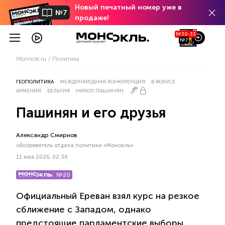
Новый печатный номер уже в
№7
продаже!
№30-33
№7
Monocle.ru
Политика
ГЕОПОЛИТИКА
МЕЖДУНАРОДНАЯ КОНКУРЕНЦИЯ
В ФОКУСЕ
АРМЕНИЯ
БЕЛЬГИЯ
НИКОЛ ПАШИНЯН
Пашинян и его друзья
Александр Смирнов
обозреватель отдела политики «Монокль»
11 мая 2026, 02:36
№20
Официальный Ереван взял курс на резкое
сближение с Западом, однако
предстоящие парламентские выборы