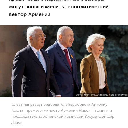
могут вновь изменить геополитический
вектор Армении
ФОТО: AP PHOTO/ANTHONY PIZZOFERRATO0
Слева направо: председатель Евросовета Антониу
Кошта, премьер-министр Армении Никол Пашинян и
председатель Европейской комиссии Урсула фон дер
Ляйен