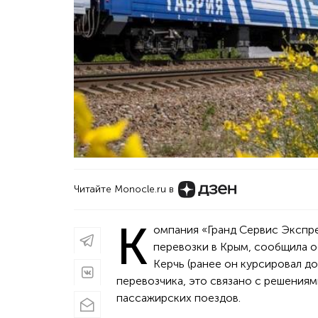
Читайте Monocle.ru в
К
омпания «Гранд Сервис Экспр
перевозки в Крым, сообщила о
Керчь (ранее он курсировал д
перевозчика, это связано с решения
пассажирских поездов.