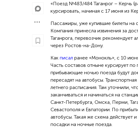
«Поезд №483/484 Таганрог – Керчь (р
курсировать, начиная с 17 июня из Ке
Пассажиры, уже купившие билеты на о
Компания принесла извинения за дос
Таганрога, перевозчик рекомендует а
через Ростов-на-Дону.
Как
писал
ранее «Монокль», с 10 июн
Часть составов отныне курсирует по 
прибывающие ночью поезда будут дое
пересадят на автобусы. Транспортна
летнего расписания. Там уточнили, чт
заканчиваться и начинаться на станц
Санкт-Петербурга, Омска, Перми, Та
Севастополя и Евпатории. По прибыти
автобусы. Такая же схема действует 
посадки на ночные поезда.