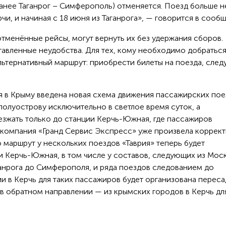
анее Таганрог – Симферополь) отменяется. Поезд больше н
рчи, и начиная с 18 июня из Таганрога», — говорится в сооб
тменённые рейсы, могут вернуть их без удержания сборов.
тавленные неудобства. Для тех, кому необходимо добраться
льтернативный маршрут: приобрести билеты на поезда, сле
я в Крыму введена новая схема движения пассажирских пое
полуострову исключительно в светлое время суток, а
зжать только до станции Керчь-Южная, где пассажиров
я компания «Гранд Сервис Экспресс» уже произвела коррек
о маршрут у нескольких поездов «Таврия» теперь будет
ии Керчь-Южная, в том числе у составов, следующих из Мос
ганрога до Симферополя, и ряда поездов следованием до
и в Керчь для таких пассажиров будет организована переса
и в обратном направлении — из крымских городов в Керчь дл