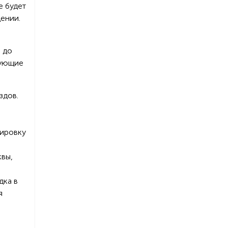
е будет
щении.
 до
дующие
здов.
тировку
квы,
дка в
я