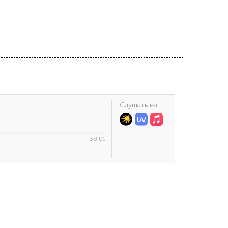
Cлушать на:
38:01