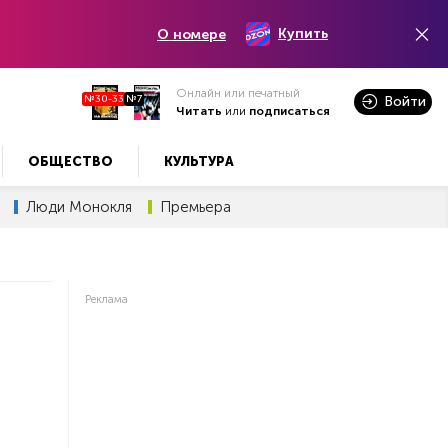
Купить
О номере
Онлайн или печатный
№30-33
№7
Войти
Читать
или
подписаться
ОБЩЕСТВО
КУЛЬТУРА
Люди Монокля
Премьера
Реклама