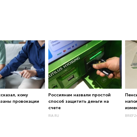
сказал, кому
Россиянам назвали простой
Пенс
азаны провокации
способ защитить деньги на
напо
счете
изме
RIA.RU
BRIEF2