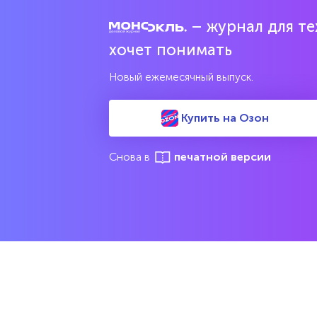
– журнал для тех
Попробовать бесплатно
хочет понимать
Читать за 180 руб
Новый ежемесячный выпуск.
Купить на Озон
Соцсети
Издан
Снова в
печатной версии
Все вып
Архив 
Указатели
Рейтин
М
Подрубрики
Спецдо
Темы
Интервью
Мнения