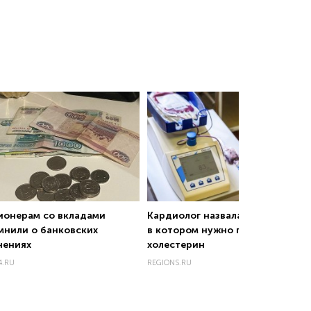
ионерам со вкладами
Кардиолог назвала возраст,
мнили о банковских
в котором нужно проверить
нениях
холестерин
4.RU
REGIONS.RU