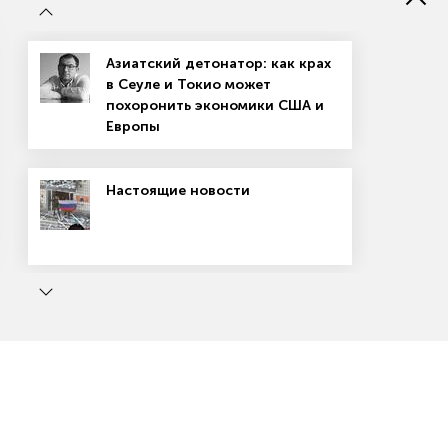
Азиатский детонатор: как крах
в Сеуле и Токио может
похоронить экономики США и
Европы
Настоящие новости
Магазин подписок
Рекламодателям
Посодействуй Monocle.ru
ь
Маркетплейсы: вход не для всех
Как победить на маркетплейсе