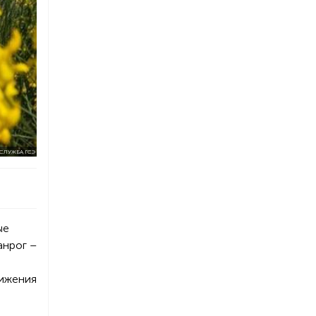
СЛУЖБА ГСЭ
ые
анрог –
вижения