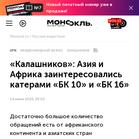
Новый печатный номер уже в
№7
продаже!
№30-33
№7
Monocle.ru
Русская индустрия
ОПК
МЕЖДУНАРОДНЫЙ БИЗНЕС
КАЛАШНИКОВ
«Калашников»: Азия и
Африка заинтересовались
катерами «БК 10» и «БК 16»
14 июня 2026, 09:02
Достаточно большое количество
обращений есть от африканского
континента и азиатских стран