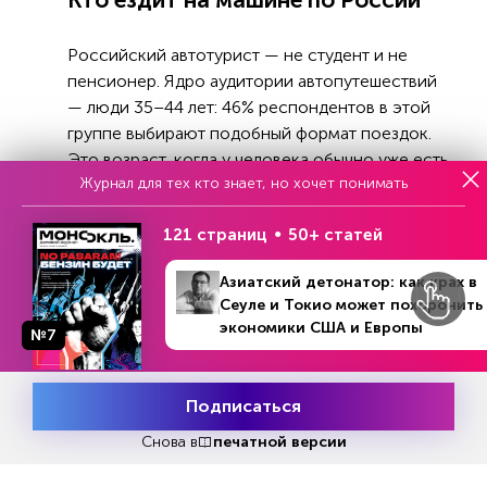
Российский автотурист — не студент и не
пенсионер. Ядро аудитории автопутешествий
— люди 35–44 лет: 46% респондентов в этой
группе выбирают подобный формат поездок.
Это возраст, когда у человека обычно уже есть
Журнал для тех кто знает, но хочет понимать
семья, автомобиль, подходящий для долгих
дорог, и запрос на управляемый и комфортный
121 страниц
50+ статей
отдых.
Автопутешествия — действительно семейная
Азиатский детонатор: как крах в
Сеуле и Токио может похоронить
история. 56% россиян отправляются в
экономики США и Европы
автопутешествия с семьёй, 24% — с
№7
партнёром. И только 12% едут с друзьями, а 7%
— в одиночку.
Подписаться
Месяц подписки
Попробовать
На чём ездят
бесплатно
Снова в
печатной версии