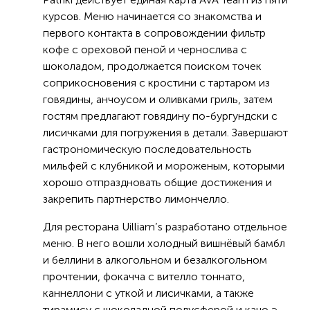
курсов. Меню начинается со знакомства и
первого контакта в сопровождении фильтр
кофе с ореховой пеной и чернослива с
шоколадом, продолжается поиском точек
соприкосновения с кростини с тартаром из
говядины, анчоусом и оливками гриль, затем
гостям предлагают говядину по-бургундски с
лисичками для погружения в детали. Завершают
гастрономическую последовательность
мильфей с клубникой и мороженым, которыми
хорошо отпраздновать общие достижения и
закрепить партнерство лимончелло.
Для ресторана Uilliam’s разработано отдельное
меню. В него вошли холодный вишнёвый бамбл
и беллини в алкогольном и безалкогольном
прочтении, фокачча с вителло тоннато,
каннеллони с уткой и лисичками, а также
тирамису с шоколадной полусферой и качо э