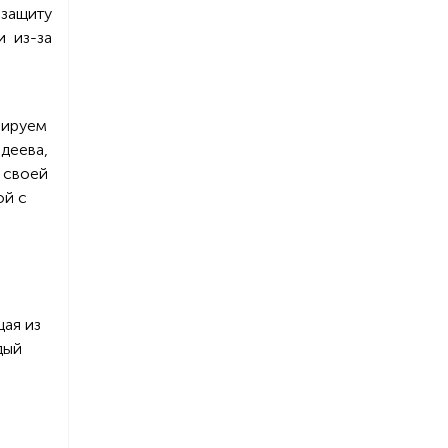
 защиту
и из-за
рируем
деева,
 своей
ой с
ая из
дый