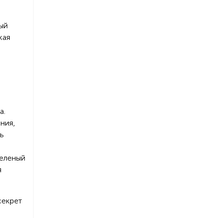
ый
кая
а.
ния,
ь
зеленый
я
секрет