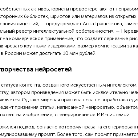
 собственных активов, юристы предостерегают от неправо
сторонних библиотек, шрифтов или материалов из открытых
условия лицензий, — предупреждает Анна Гращенкова, замес
альный реестр интеллектуальной собственности». — Неред
т на коммерческое применение, что создаёт серьёзные рис
ав чревато крупными издержками: размер компенсации за к
в России может достигать 10 млн рублей.
 творчества нейросетей
статуса контента, созданного искусственным интеллектом.
тву, автором произведения может быть исключительно чел
является. Однако мировая практика пока не выработала ед
цедент признания статьи, написанной нейросетью, объекто
я патент на изобретение, сгенерированное ИИ-системой.
ложился подход, согласно которому права на сгенерирован
рмулировавшему промпт. Более того, сам промпт признаетс