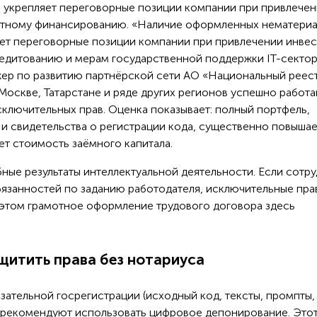
 укрепляет переговорные позиции компании при привлече
готному финансированию. «Наличие оформленных нематери
ляет переговорные позиции компании при привлечении инвес
кредитованию и мерам государственной поддержки IT-сектор
жер по развитию партнёрской сети АО «Национальный реес
Москве, Татарстане и ряде других регионов успешно работ
ключительных прав. Оценка показывает: полный портфель,
 и свидетельства о регистрации кода, существенно повышае
ет стоимость заёмного капитала.
ные результаты интеллектуальной деятельности. Если сотр
бязанностей по заданию работодателя, исключительные пра
 этом грамотное оформление трудового договора здесь
щитить права без нотариуса
ательной госрегистрации (исходный код, тексты, промпты,
ы рекомендуют использовать цифровое депонирование. Это