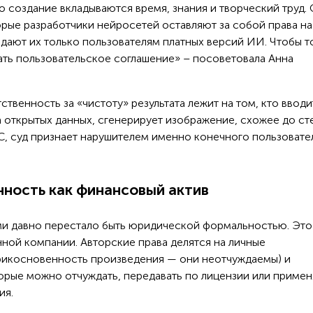
го создание вкладываются время, знания и творческий труд.
орые разработчики нейросетей оставляют за собой права на
едают их только пользователям платных версий ИИ. Чтобы т
тать пользовательское соглашение» – посоветовала Анна
твенность за «чистоту» результата лежит на том, кто вводи
а открытых данных, сгенерирует изображение, схожее до ст
 суд признает нарушителем именно конечного пользовател
нность как финансовый актив
ми давно перестало быть юридической формальностью. Это
ной компании. Авторские права делятся на личные
рикосновенность произведения — они неотчуждаемы) и
рые можно отчуждать, передавать по лицензии или примен
ия.