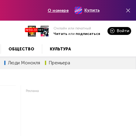
Купить
О номере
Онлайн или печатный
№30-33
№7
Войти
Читать
или
подписаться
ОБЩЕСТВО
КУЛЬТУРА
Люди Монокля
Премьера
Реклама