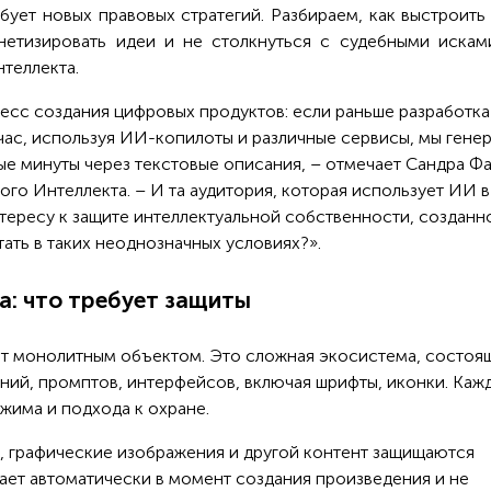
бует новых правовых стратегий. Разбираем, как выстроить
нетизировать идеи и не столкнуться с судебными искам
теллекта.
есс создания цифровых продуктов: если раньше разработка
час, используя ИИ-копилоты и различные сервисы, мы гене
ые минуты через текстовые описания, – отмечает Сандра Фа
го Интеллекта. – И та аудитория, которая использует ИИ в
тересу к защите интеллектуальной собственности, созданн
ать в таких неоднозначных условиях?».
а: что требует защиты
т монолитным объектом. Это сложная экосистема, состоящ
аний, промптов, интерфейсов, включая шрифты, иконки. Каж
жима и подхода к охране.
, графические изображения и другой контент защищаются
ает автоматически в момент создания произведения и не