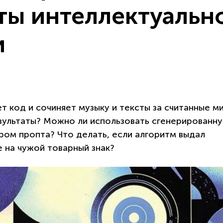
ты интеллектуальн
и
 код и сочиняет музыку и тексты за считанные м
езультаты? Можно ли использовать сгенерированн
ром пропта? Что делать, если алгоритм выдал
 на чужой товарный знак?