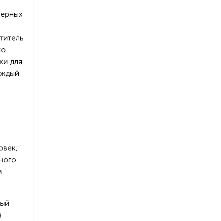
мерных
титель
ко
ки для
аждый
овек;
иного
м
ный
я