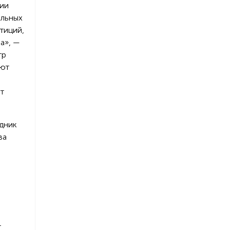
нии
альных
тиций,
а», —
тр
ают
т
удник
ва
т