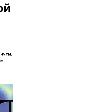
ой
инуты.
ую