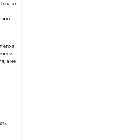
 Однако
очно
т его в
епени
я, а не
ять