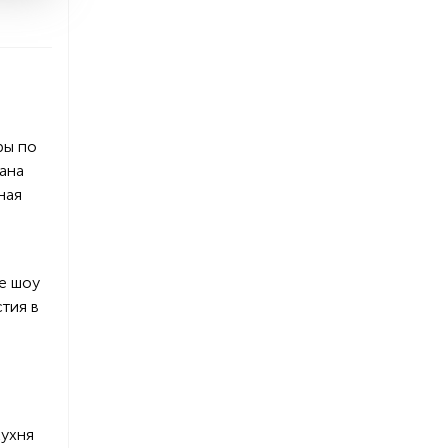
ры по
ана
ная
е шоу
стия в
кухня