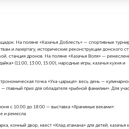
щадок. На поляне «Казачья Доблесть» — спортивные турни
вам и лазертагу, исторические реконструкции донского ст
овой, станция дронов. На поляне «Казачья Воля» — ремеслен
йка» (11:00, 13:00, 15:00), народные игры, казачья кухня и
строномическая точка «Уха-царыця»: весь день — кулинарно
0 — главный приз для обладателя «рыбной фамилии». Для уча
юня с 10:00 до 18:00 — выставка «Хранимые веками»:
е и ремесла.
ка, конный двор, квест «Клад атамана» для детей, казачья 