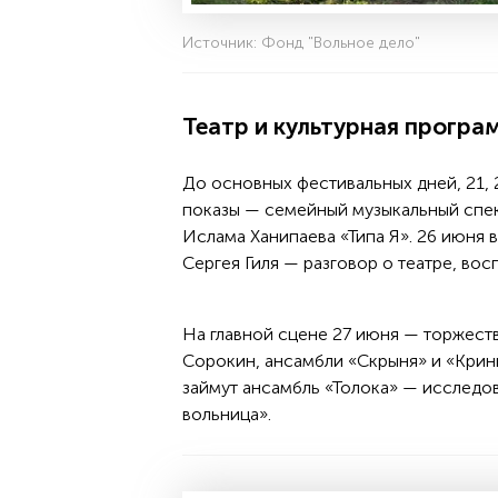
Источник: Фонд "Вольное дело"
Театр и культурная програ
До основных фестивальных дней, 21, 2
показы — семейный музыкальный спек
Ислама Ханипаева «Типа Я». 26 июня
Сергея Гиля — разговор о театре, во
На главной сцене 27 июня — торжест
Сорокин, ансамбли «Скрыня» и «Крини
займут ансамбль «Толока» — исследов
вольница».