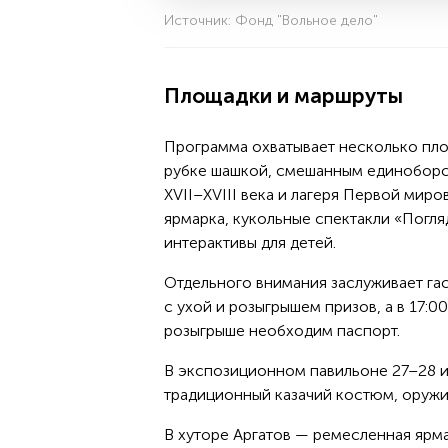
Источник: Фонд "Вольное дело"
Площадки и маршруты
Программа охватывает несколько пло
рубке шашкой, смешанным единоборст
XVII–XVIII века и лагеря Первой мир
ярмарка, кукольные спектакли «Погляда
интерактивы для детей.
Отдельного внимания заслуживает га
с ухой и розыгрышем призов, а в 17:0
розыгрыше необходим паспорт.
В экспозиционном павильоне 27–28 и
традиционный казачий костюм, оружи
В хуторе Аргатов — ремесленная ярмар