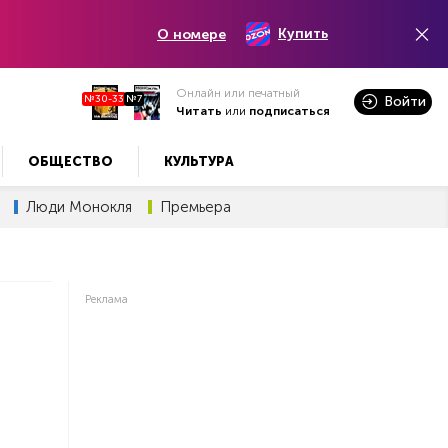
Купить
О номере
Онлайн или печатный
№30-33
№7
Войти
Читать
или
подписаться
ОБЩЕСТВО
КУЛЬТУРА
Люди Монокля
Премьера
Реклама