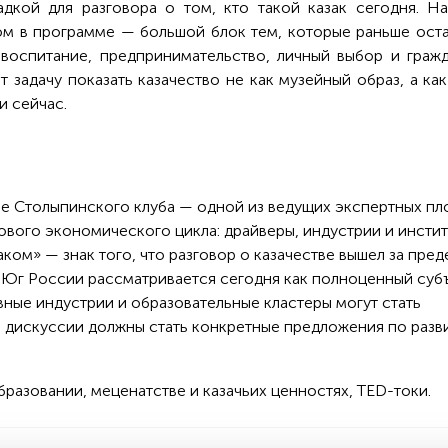
дкой для разговора о том, кто такой казак сегодня. Н
м в программе — большой блок тем, которые раньше ост
 воспитание, предпринимательство, личный выбор и граж
т задачу показать казачество не как музейный образ, а ка
и сейчас.
ие Столыпинского клуба — одной из ведущих экспертных п
нового экономического цикла: драйверы, индустрии и инстит
ком» — знак того, что разговор о казачестве вышел за пред
: Юг России рассматривается сегодня как полноценный суб
вные индустрии и образовательные кластеры могут стать
 дискуссии должны стать конкретные предложения по разв
разовании, меценатстве и казачьих ценностях, TED-токи.