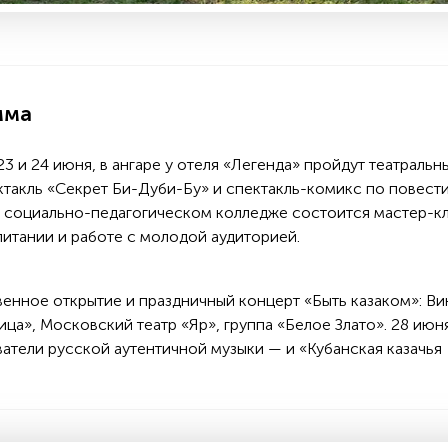
мма
3 и 24 июня, в ангаре у отеля «Легенда» пройдут театральн
такль «Секрет Би-Дуби-Бу» и спектакль-комикс по повест
 в социально-педагогическом колледже состоится мастер-к
спитании и работе с молодой аудиторией.
венное открытие и праздничный концерт «Быть казаком»: Ви
ца», Московский театр «Яр», группа «Белое Злато». 28 июн
атели русской аутентичной музыки — и «Кубанская казачья