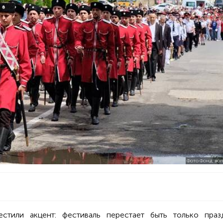
ФОТО ФОНД "ВОЛ
естили акцент: фестиваль перестает быть только праз