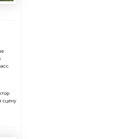
ые
и
ласс
ктор
я сцену