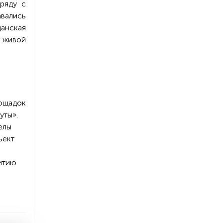
аряду с
авались
данская
к живой
лощадок
уты».
елы
ъект
итию