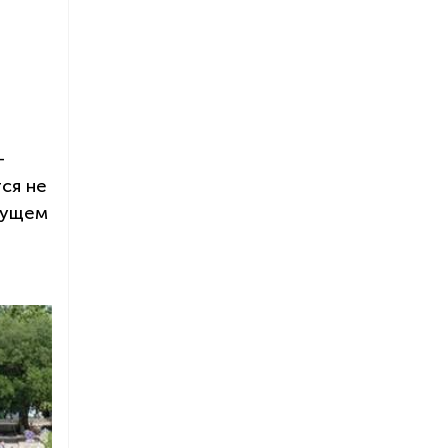
—
ся не
дущем