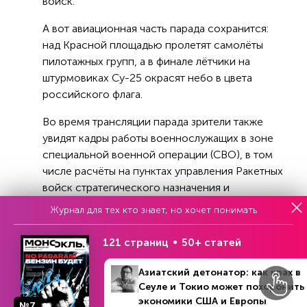
войск.
А вот авиационная часть парада сохранится:
над Красной площадью пролетят самолёты
пилотажных групп, а в финале лётчики на
штурмовиках Су-25 окрасят небо в цвета
российского флага.
Во время трансляции парада зрители также
увидят кадры работы военнослужащих в зоне
специальной военной операции (СВО), в том
числе расчёты на пунктах управления Ракетных
войск стратегического назначения и
Воздушно-космических сил, а также экипажи
Журнал для тех кто знает, но хочет понимать
кораблей Военно-Морского флота.
121 страниц
50+ статей
Среди подтверждённых зарубежных гостей
Парада – президент Белоруссии Александр
Азиатский детонатор: как крах в
Лукашенко, премьер-министр Словакии
Сеуле и Токио может похоронить
Роберт Фицо, президент Абхазии Бадра Гунба,
экономики США и Европы
№7