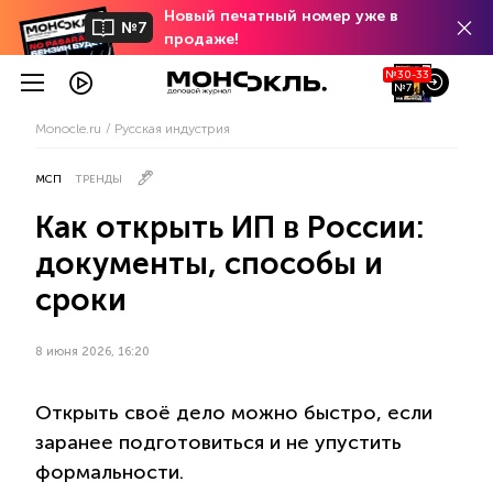
Новый печатный номер уже в
№7
продаже!
№30-33
№7
Monocle.ru
Русская индустрия
МСП
ТРЕНДЫ
Как открыть ИП в России:
документы, способы и
сроки
8 июня 2026, 16:20
Открыть своё дело можно быстро, если
заранее подготовиться и не упустить
формальности.