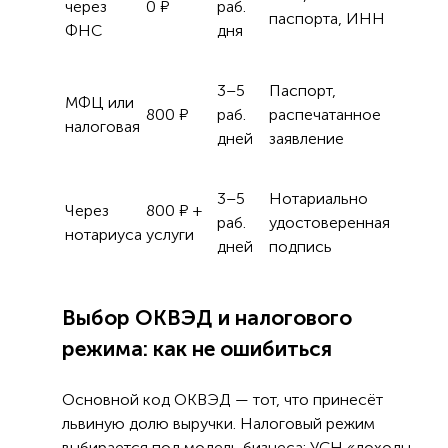
через
0 ₽
раб.
паспорта, ИНН
ФНС
дня
3–5
Паспорт,
МФЦ или
800 ₽
раб.
распечатанное
налоговая
дней
заявление
3–5
Нотариально
Через
800 ₽ +
раб.
удостоверенная
нотариуса
услуги
дней
подпись
Выбор ОКВЭД и налогового
режима: как не ошибиться
Основной код ОКВЭД — тот, что принесёт
львиную долю выручки. Налоговый режим
выбирается под модель бизнеса: УСН «доходы