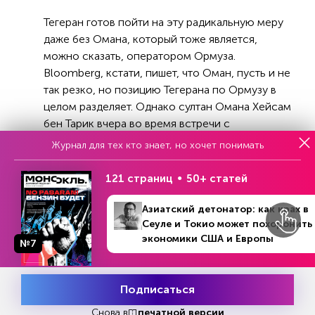
Тегеран готов пойти на эту радикальную меру
даже без Омана, который тоже является,
можно сказать, оператором Ормуза.
Bloomberg, кстати, пишет, что Оман, пусть и не
так резко, но позицию Тегерана по Ормузу в
целом разделяет. Однако султан Омана Хейсам
бен Тарик вчера во время встречи с
президентом Франции Эмманюэлем
Журнал для тех кто знает, но хочет понимать
Макроном подтвердил, что его страна
выступает за свободу судоходства.
121 страниц
50+ статей
Тайны из своих непримиримых позиций по
Азиатский детонатор: как крах в
Ормузскому проливу не делают ни в Тегеране,
Сеуле и Токио может похоронить
ни в Вашингтоне. Госсекретарь Марко Рубио в
экономики США и Европы
№7
последний раз исключил взимание платы за
проход по проливу на прошлой неделе в
Бахрейне.
Подписаться
Месяц подписки
Попробовать
бесплатно
Снова в
печатной версии