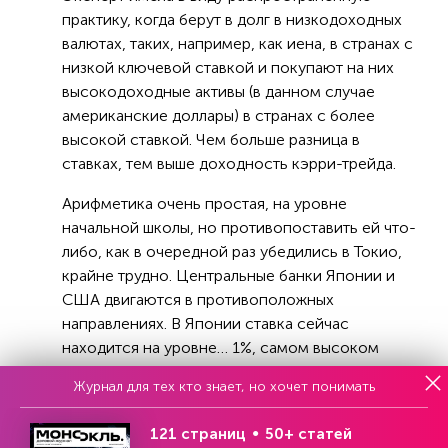
практику, когда берут в долг в низкодоходных
валютах, таких, например, как иена, в странах с
низкой ключевой ставкой и покупают на них
высокодоходные активы (в данном случае
американские доллары) в странах с более
высокой ставкой. Чем больше разница в
ставках, тем выше доходность кэрри-трейда.
Арифметика очень простая, на уровне
начальной школы, но противопоставить ей что-
либо, как в очередной раз убедились в Токио,
крайне трудно. Центральные банки Японии и
США двигаются в противоположных
направлениях. В Японии ставка сейчас
находится на уровне… 1%, самом высоком
уровне после 1995 года. Причем, последний
Журнал для тех кто знает, но хочет понимать
подъем ее на четверть процента был
воспринят как в самой Стране восходящего
121 страниц
50+ статей
солнца, так и за ее пределами как какое-то