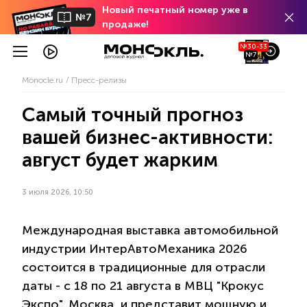
Новый печатный номер уже в
№7
продаже!
№30-33
№7
Monocle.ru
Пресс-релизы
Самый точный прогноз
вашей бизнес-активности:
август будет жарким
3 июля 2026, 10:50
Международная выставка автомобильной
индустрии ИнтерАвтоМеханика 2026
состоится в традиционные для отрасли
даты - с 18 по 21 августа в МВЦ "Крокус
Экспо", Москва, и представит мощную и