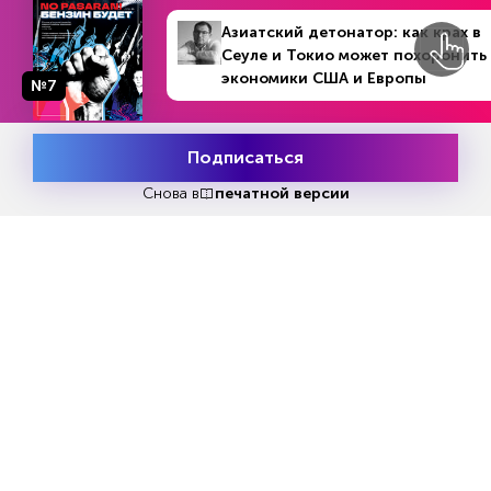
чрезвычайное событие. Что касается Америки,
Азиатский детонатор: как крах в
то там ставка остается на уровне 3,50% –
Сеуле и Токио может похоронить
3,75%, что значительно выше, чем в Японии.
экономики США и Европы
№7
Причем, рынки и инвесторы сейчас ставят на
то, что новый глава Федрезерва Кевин Уорш не
станет торопиться с ее снижением так же, как
Подписаться
Месяц подписки
Попробовать
его предшественник Джером Пауэлл.
бесплатно
Снова в
печатной версии
То, что здоровье японской валюты сильно
зависит от ФРС, а не от того, что, скажем,
инвесторы и рынки неожиданно перестали
доверять иене, доказывают цифры. Несмотря
на резкое падение иены по отношению к
доллару ее обменный курс по отношению,
например, к евро остается в целом
стабильным. Так, иена ослабла по отношению к
доллару в этом году, по данным LSEG, почти на
3,9%, а по отношению к евро – лишь на 0,9%.