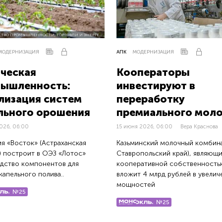
МИНИСТЕРСТВО ПРОМЫШЛЕННОСТИ, ТОРГОВЛИ И ЭНЕРГЕТИКИ АСТРАХАНСКОЙ ОБЛАСТИ
МОДЕРНИЗАЦИЯ
АПК
МОДЕРНИЗАЦИЯ
ческая
Кооператоры
ышленность:
инвестируют в
лизация систем
переработку
льного орошения
премиального мол
026, 06:00
15 июня 2026, 06:00
Вера Краснова
я «Восток» (Астраханская
Казьминский молочный комбина
) построит в ОЭЗ «Лотос»
Ставропольский край), являющ
дство компонентов для
кооперативной собственность
капельного полива..
вложит 4 млрд рублей в увелич
мощностей
№25
№25