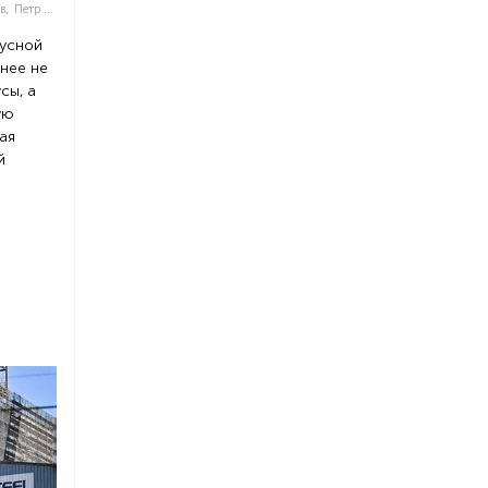
,
в
Петр Лавриненко
бусной
нее не
сы, а
ую
ая
й