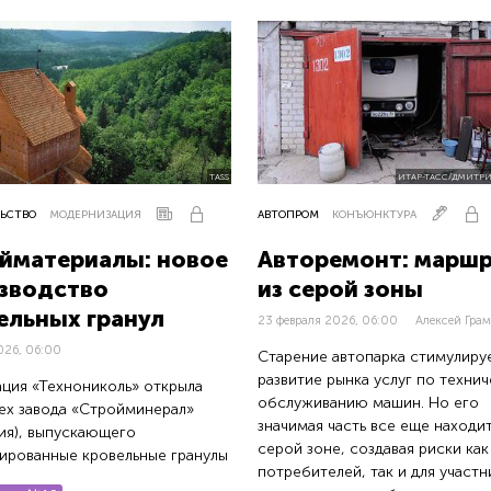
TASS
ИТАР-ТАСС/ДМИТРИ
ЬСТВО
МОДЕРНИЗАЦИЯ
АВТОПРОМ
КОНЪЮНКТУРА
йматериалы: новое
Авторемонт: марш
зводство
из серой зоны
ельных гранул
23 февраля 2026, 06:00
Алексей Гра
026, 06:00
Старение автопарка стимулиру
развитие рынка услуг по техни
ция «Технониколь» открыла
обслуживанию машин. Но его
ех завода «Стройминерал»
значимая часть все еще находит
ия), выпускающего
серой зоне, создавая риски как
ированные кровельные гранулы
потребителей, так и для участн