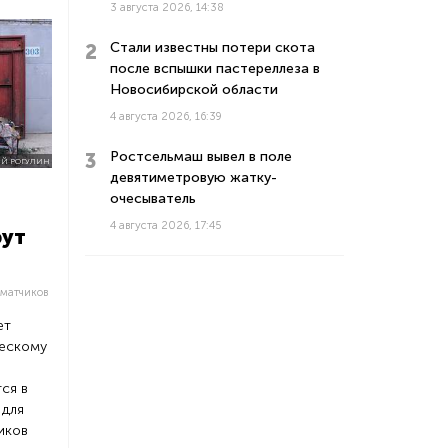
3 августа 2026, 14:38
Стали известны потери скота
после вспышки пастереллеза в
Новосибирской области
4 августа 2026, 16:39
Ростсельмаш вывел в поле
Й РОГУЛИН
девятиметровую жатку-
очесыватель
4 августа 2026, 17:45
рут
мматчиков
ет
ческому
ся в
 для
иков