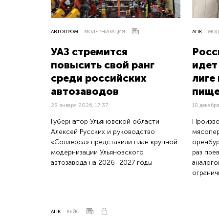
АВТОПРОМ
МОДЕРНИЗАЦИЯ
АПК
МОД
УАЗ стремится
Росс
повысить свой ранг
идет
среди российских
лиге
автозаводов
пищ
28 января 2026, 17:37
18 декабря
Губернатор Ульяновской области
Произво
Алексей Русских и руководство
мясопе
«Соллерса» представили план крупной
оренбур
модернизации Ульяновского
раз пре
автозавода на 2026–2027 годы
аналого
огранич
АПК
КЕЙС