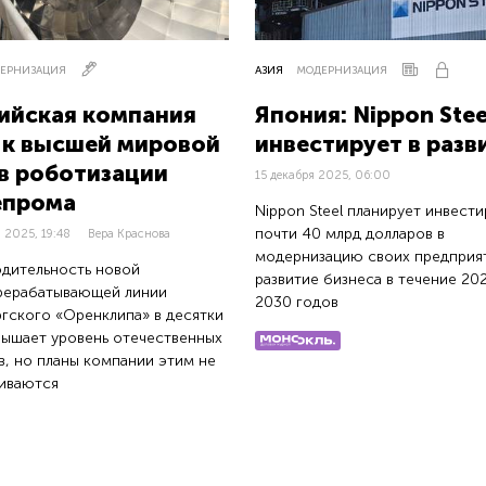
ЕРНИЗАЦИЯ
АЗИЯ
МОДЕРНИЗАЦИЯ
ийская компания
Япония: Nippon Stee
 к высшей мировой
инвестирует в разв
 в роботизации
15 декабря 2025, 06:00
епрома
Nippon Steel планирует инвести
почти 40 млрд долларов в
 2025, 19:48
Вера Краснова
модернизацию своих предприя
дительность новой
развитие бизнеса в течение 20
рерабатывающей линии
2030 годов
гского «Оренклипа» в десятки
вышает уровень отечественных
в, но планы компании этим не
иваются