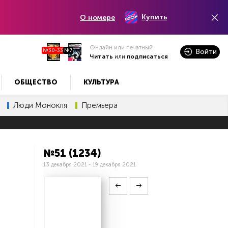
Купить
О номере
Онлайн или печатный
№30-33
№7
Войти
Читать
или
подписаться
ОБЩЕСТВО
КУЛЬТУРА
Люди Монокля
Премьера
№51 (1234)
13 декабря 2021 - 19 декабря 2021