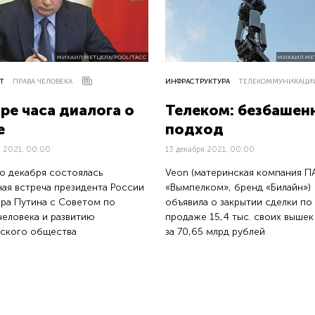
МИХАИЛ МЕТЦЕЛЬ/POOL/ТАСС
МИХАИЛ МЕ
Т
ПРАВА ЧЕЛОВЕКА
ИНФРАСТРУКТУРА
ТЕЛЕКОММУНИКАЦИ
ре часа диалога о
Телеком: безбашен
е
подход
я 2021, 00:00
13 декабря 2021, 00:00
о декабря состоялась
Veon (материнская компания 
ая встреча президента России
«Вымпелком», бренд «Билайн»)
ра Путина с Советом по
объявила о закрытии сделки по
человека и развитию
продаже 15,4 тыс. своих вышек
ского общества
за 70,65 млрд рублей