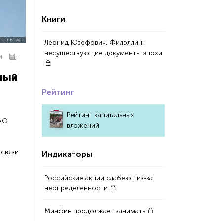
Книги
ТЦЕЛЬ/ТАСС
Леонид Юзефович, Филэллин:
несуществующие документы эпохи
И
ный
Рейтинг
Рейтинг капитальных
ПАО
вложений
 связи
Индикаторы
Российские акции слабеют из-за
неопределенности
Минфин продолжает занимать