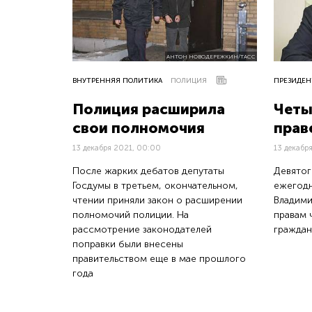
АНТОН НОВОДЕРЕЖКИН/ТАСС
ВНУТРЕННЯЯ ПОЛИТИКА
ПОЛИЦИЯ
ПРЕЗИДЕН
Полиция расширила
Четы
свои полномочия
прав
13 декабря 2021, 00:00
13 декабр
После жарких дебатов депутаты
Девятог
Госдумы в третьем, окончательном,
ежегодн
чтении приняли закон о расширении
Владими
полномочий полиции. На
правам 
рассмотрение законодателей
граждан
поправки были внесены
правительством еще в мае прошлого
года